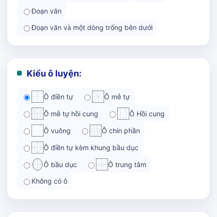
Đoạn văn
Đoạn văn và một dòng trống bên dưới
Kiểu ô luyện:
Ô điền tự
Ô mễ tự
Ô mễ tự hồi cung
Ô Hồi cung
Ô vuông
Ô chín phần
Ô điền tự kèm khung bầu dục
Ô bầu dục
Ô trung tâm
Không có ô