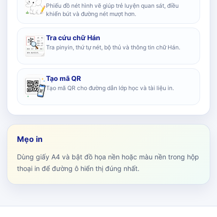
Phiếu đồ nét hình vẽ giúp trẻ luyện quan sát, điều
khiển bút và đường nét mượt hơn.
Tra cứu chữ Hán
Tra pinyin, thứ tự nét, bộ thủ và thông tin chữ Hán.
Tạo mã QR
Tạo mã QR cho đường dẫn lớp học và tài liệu in.
Mẹo in
Dùng giấy A4 và bật đồ họa nền hoặc màu nền trong hộp
thoại in để đường ô hiển thị đúng nhất.