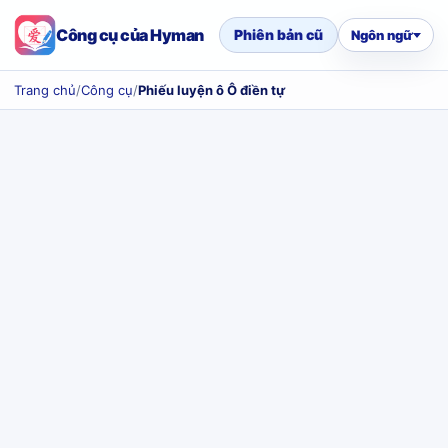
Công cụ của Hyman
Phiên bản cũ
Ngôn ngữ
Trang chủ
/
Công cụ
/
Phiếu luyện ô Ô điền tự