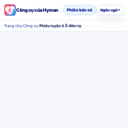
Công cụ của Hyman
Phiên bản cũ
Ngôn ngữ
Trang chủ
/
Công cụ
/
Phiếu luyện ô Ô điền tự