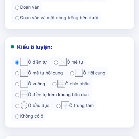
Đoạn văn
Đoạn văn và một dòng trống bên dưới
Kiểu ô luyện:
Ô điền tự
Ô mễ tự
Ô mễ tự hồi cung
Ô Hồi cung
Ô vuông
Ô chín phần
Ô điền tự kèm khung bầu dục
Ô bầu dục
Ô trung tâm
Không có ô