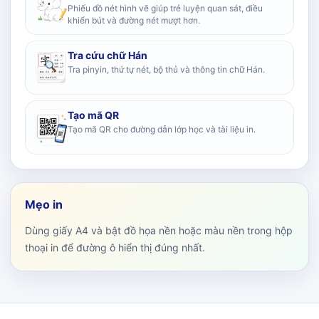
Phiếu đồ nét hình vẽ giúp trẻ luyện quan sát, điều
khiển bút và đường nét mượt hơn.
Tra cứu chữ Hán
Tra pinyin, thứ tự nét, bộ thủ và thông tin chữ Hán.
Tạo mã QR
Tạo mã QR cho đường dẫn lớp học và tài liệu in.
Mẹo in
Dùng giấy A4 và bật đồ họa nền hoặc màu nền trong hộp
thoại in để đường ô hiển thị đúng nhất.