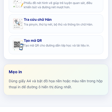
Phiếu đồ nét hình vẽ giúp trẻ luyện quan sát, điều
khiển bút và đường nét mượt hơn.
Tra cứu chữ Hán
Tra pinyin, thứ tự nét, bộ thủ và thông tin chữ Hán.
Tạo mã QR
Tạo mã QR cho đường dẫn lớp học và tài liệu in.
Mẹo in
Dùng giấy A4 và bật đồ họa nền hoặc màu nền trong hộp
thoại in để đường ô hiển thị đúng nhất.