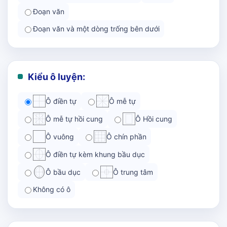
Đoạn văn
Đoạn văn và một dòng trống bên dưới
Kiểu ô luyện:
Ô điền tự
Ô mễ tự
Ô mễ tự hồi cung
Ô Hồi cung
Ô vuông
Ô chín phần
Ô điền tự kèm khung bầu dục
Ô bầu dục
Ô trung tâm
Không có ô