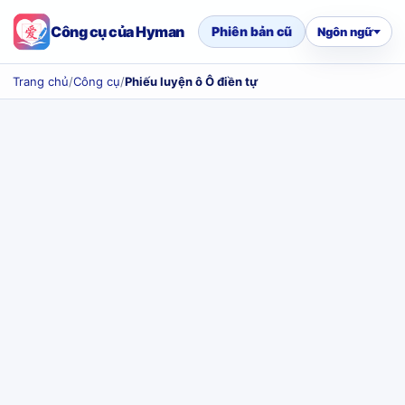
Công cụ của Hyman
Phiên bản cũ
Ngôn ngữ
Trang chủ
/
Công cụ
/
Phiếu luyện ô Ô điền tự