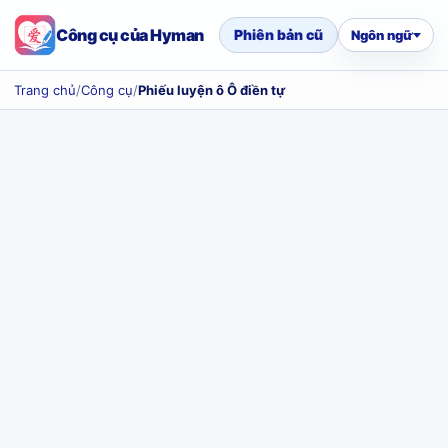
Công cụ của Hyman
Phiên bản cũ
Ngôn ngữ
Trang chủ
/
Công cụ
/
Phiếu luyện ô Ô điền tự