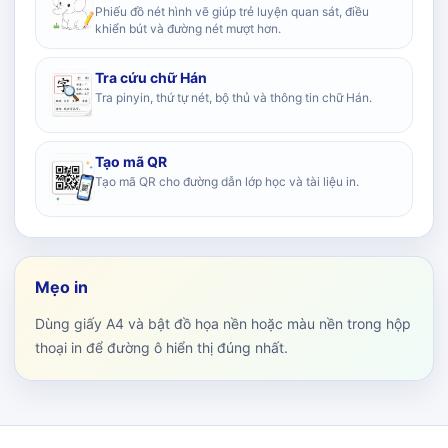
Phiếu đồ nét hình vẽ giúp trẻ luyện quan sát, điều
khiển bút và đường nét mượt hơn.
Tra cứu chữ Hán
Tra pinyin, thứ tự nét, bộ thủ và thông tin chữ Hán.
Tạo mã QR
Tạo mã QR cho đường dẫn lớp học và tài liệu in.
Mẹo in
Dùng giấy A4 và bật đồ họa nền hoặc màu nền trong hộp
thoại in để đường ô hiển thị đúng nhất.