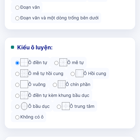
Đoạn văn
Đoạn văn và một dòng trống bên dưới
Kiểu ô luyện:
Ô điền tự
Ô mễ tự
Ô mễ tự hồi cung
Ô Hồi cung
Ô vuông
Ô chín phần
Ô điền tự kèm khung bầu dục
Ô bầu dục
Ô trung tâm
Không có ô