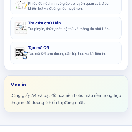
Phiếu đồ nét hình vẽ giúp trẻ luyện quan sát, điều
khiển bút và đường nét mượt hơn.
Tra cứu chữ Hán
Tra pinyin, thứ tự nét, bộ thủ và thông tin chữ Hán.
Tạo mã QR
Tạo mã QR cho đường dẫn lớp học và tài liệu in.
Mẹo in
Dùng giấy A4 và bật đồ họa nền hoặc màu nền trong hộp
thoại in để đường ô hiển thị đúng nhất.