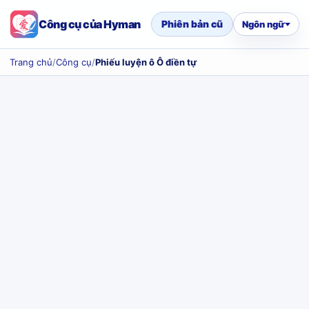
Công cụ của Hyman
Phiên bản cũ
Ngôn ngữ
Trang chủ
/
Công cụ
/
Phiếu luyện ô Ô điền tự