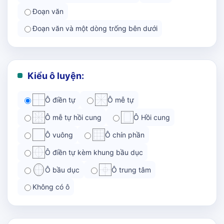
Đoạn văn
Đoạn văn và một dòng trống bên dưới
Kiểu ô luyện:
Ô điền tự
Ô mễ tự
Ô mễ tự hồi cung
Ô Hồi cung
Ô vuông
Ô chín phần
Ô điền tự kèm khung bầu dục
Ô bầu dục
Ô trung tâm
Không có ô