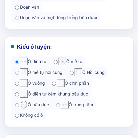
Đoạn văn
Đoạn văn và một dòng trống bên dưới
Kiểu ô luyện:
Ô điền tự
Ô mễ tự
Ô mễ tự hồi cung
Ô Hồi cung
Ô vuông
Ô chín phần
Ô điền tự kèm khung bầu dục
Ô bầu dục
Ô trung tâm
Không có ô