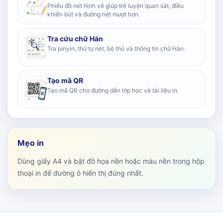
Phiếu đồ nét hình vẽ giúp trẻ luyện quan sát, điều
khiển bút và đường nét mượt hơn.
Tra cứu chữ Hán
Tra pinyin, thứ tự nét, bộ thủ và thông tin chữ Hán.
Tạo mã QR
Tạo mã QR cho đường dẫn lớp học và tài liệu in.
Mẹo in
Dùng giấy A4 và bật đồ họa nền hoặc màu nền trong hộp
thoại in để đường ô hiển thị đúng nhất.