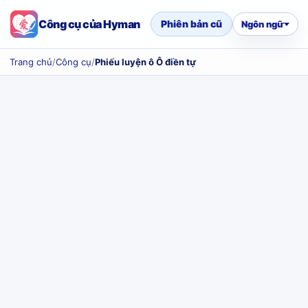
Công cụ của Hyman
Phiên bản cũ
Ngôn ngữ
Trang chủ
/
Công cụ
/
Phiếu luyện ô Ô điền tự