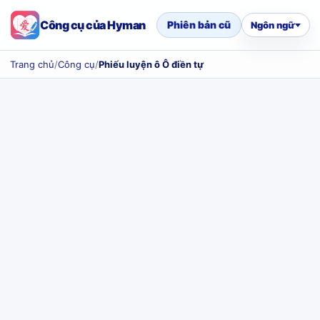
Công cụ của Hyman
Phiên bản cũ
Ngôn ngữ
Trang chủ
/
Công cụ
/
Phiếu luyện ô Ô điền tự