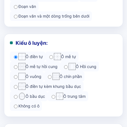
Đoạn văn
Đoạn văn và một dòng trống bên dưới
Kiểu ô luyện:
Ô điền tự
Ô mễ tự
Ô mễ tự hồi cung
Ô Hồi cung
Ô vuông
Ô chín phần
Ô điền tự kèm khung bầu dục
Ô bầu dục
Ô trung tâm
Không có ô