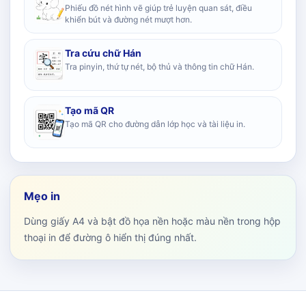
Phiếu đồ nét hình vẽ giúp trẻ luyện quan sát, điều
khiển bút và đường nét mượt hơn.
Tra cứu chữ Hán
Tra pinyin, thứ tự nét, bộ thủ và thông tin chữ Hán.
Tạo mã QR
Tạo mã QR cho đường dẫn lớp học và tài liệu in.
Mẹo in
Dùng giấy A4 và bật đồ họa nền hoặc màu nền trong hộp
thoại in để đường ô hiển thị đúng nhất.