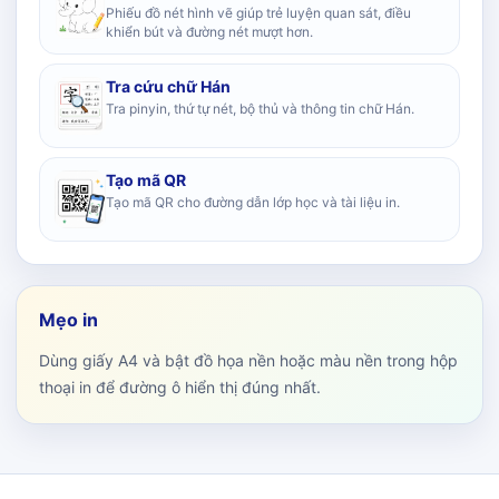
Phiếu đồ nét hình vẽ giúp trẻ luyện quan sát, điều
khiển bút và đường nét mượt hơn.
Tra cứu chữ Hán
Tra pinyin, thứ tự nét, bộ thủ và thông tin chữ Hán.
Tạo mã QR
Tạo mã QR cho đường dẫn lớp học và tài liệu in.
Mẹo in
Dùng giấy A4 và bật đồ họa nền hoặc màu nền trong hộp
thoại in để đường ô hiển thị đúng nhất.