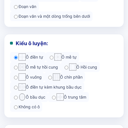
Đoạn văn
Đoạn văn và một dòng trống bên dưới
Kiểu ô luyện:
Ô điền tự
Ô mễ tự
Ô mễ tự hồi cung
Ô Hồi cung
Ô vuông
Ô chín phần
Ô điền tự kèm khung bầu dục
Ô bầu dục
Ô trung tâm
Không có ô