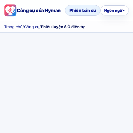
Công cụ của Hyman
Phiên bản cũ
Ngôn ngữ
Trang chủ
/
Công cụ
/
Phiếu luyện ô Ô điền tự