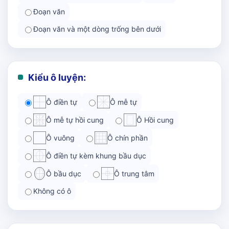
Đoạn văn
Đoạn văn và một dòng trống bên dưới
Kiểu ô luyện:
Ô điền tự
Ô mễ tự
Ô mễ tự hồi cung
Ô Hồi cung
Ô vuông
Ô chín phần
Ô điền tự kèm khung bầu dục
Ô bầu dục
Ô trung tâm
Không có ô