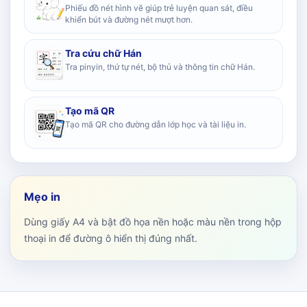
Phiếu đồ nét hình vẽ giúp trẻ luyện quan sát, điều
khiển bút và đường nét mượt hơn.
Tra cứu chữ Hán
Tra pinyin, thứ tự nét, bộ thủ và thông tin chữ Hán.
Tạo mã QR
Tạo mã QR cho đường dẫn lớp học và tài liệu in.
Mẹo in
Dùng giấy A4 và bật đồ họa nền hoặc màu nền trong hộp
thoại in để đường ô hiển thị đúng nhất.