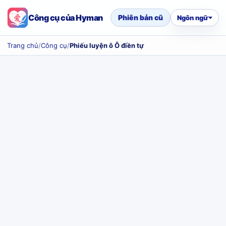
Công cụ của Hyman
Phiên bản cũ
Ngôn ngữ
Trang chủ
/
Công cụ
/
Phiếu luyện ô Ô điền tự