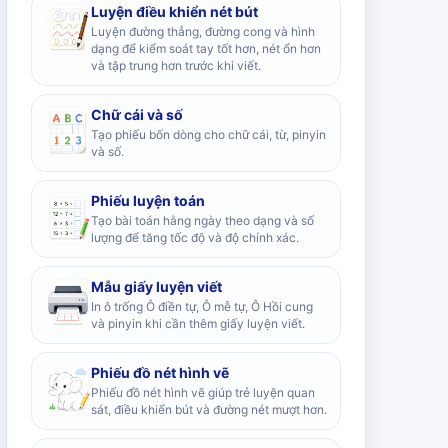
Luyện điều khiển nét bút
Luyện đường thẳng, đường cong và hình
dạng để kiểm soát tay tốt hơn, nét ổn hơn
và tập trung hơn trước khi viết.
Chữ cái và số
Tạo phiếu bốn dòng cho chữ cái, từ, pinyin
và số.
Phiếu luyện toán
Tạo bài toán hằng ngày theo dạng và số
lượng để tăng tốc độ và độ chính xác.
Mẫu giấy luyện viết
In ô trống Ô điền tự, Ô mễ tự, Ô Hồi cung
và pinyin khi cần thêm giấy luyện viết.
Phiếu đồ nét hình vẽ
Phiếu đồ nét hình vẽ giúp trẻ luyện quan
sát, điều khiển bút và đường nét mượt hơn.