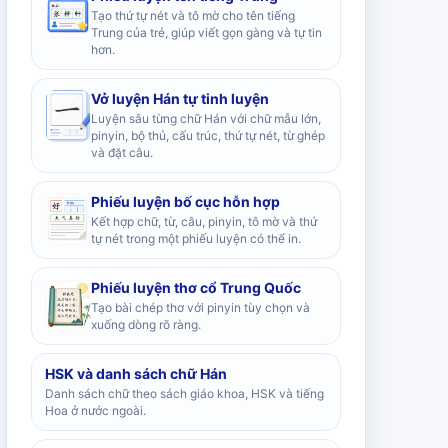
Tạo thứ tự nét và tô mờ cho tên tiếng
Trung của trẻ, giúp viết gọn gàng và tự tin
hơn.
Vở luyện Hán tự tinh luyện
Luyện sâu từng chữ Hán với chữ mẫu lớn,
pinyin, bộ thủ, cấu trúc, thứ tự nét, từ ghép
và đặt câu.
Phiếu luyện bố cục hỗn hợp
Kết hợp chữ, từ, câu, pinyin, tô mờ và thứ
tự nét trong một phiếu luyện có thể in.
Phiếu luyện thơ cổ Trung Quốc
Tạo bài chép thơ với pinyin tùy chọn và
xuống dòng rõ ràng.
HSK và danh sách chữ Hán
Danh sách chữ theo sách giáo khoa, HSK và tiếng
Hoa ở nước ngoài.