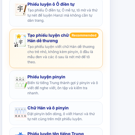
Phiếu luyện ô Ô điền tự
Tạo phiếu Ô điền tự, Ô mễ tự, tô mờ và thứ
tự nét để luyện Hanzi mà không cần tự
dàn trang.
Tạo phiếu luyện chữ
Recommended
Hán dễ thương
Tạo phiếu luyện viết chữ Hán dễ thương
cho trẻ nhỏ, không kèm pinyin, ô đầu là
mẫu đen và các ô sau là nét mờ để tô
theo.
Phiếu luyện pinyin
Biến từ tiếng Trung thành gợi ý pinyin và ô
viết để nghe viết, ôn tập và kiểm tra
nhanh.
Chữ Hán và ô pinyin
Đặt pinyin bốn dòng, ô viết Hanzi và thứ
tự nét cùng trên một phiếu luyện.
Phiếu luyện tên tiếng Trung