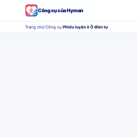
Công cụ của Hyman
Trang chủ
/
Công cụ
/
Phiếu luyện ô Ô điền tự