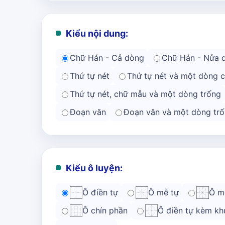
Kiểu nội dung:
Chữ Hán - Cả dòng
Chữ Hán - Nửa 
Thứ tự nét
Thứ tự nét và một dòng 
Thứ tự nét, chữ mẫu và một dòng trống
Đoạn văn
Đoạn văn và một dòng trố
Kiểu ô luyện:
Ô điền tự
Ô mễ tự
Ô m
Ô chín phần
Ô điền tự kèm kh