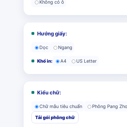
Không có ô
Hướng giấy:
Dọc
Ngang
Khổ in:
A4
US Letter
Kiểu chữ:
Chữ mẫu tiêu chuẩn
Phông Pang Zh
Tải gói phông chữ