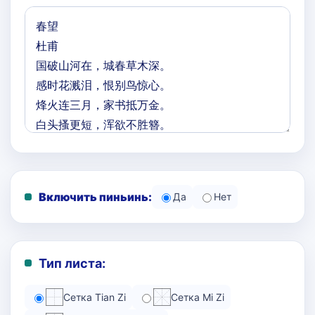
Включить пиньинь:
Да
Нет
Тип листа:
Сетка Tian Zi
Сетка Mi Zi