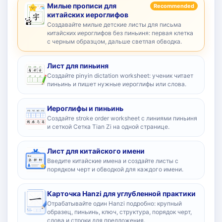
Милые прописи для
Recommended
китайских иероглифов
Создавайте милые детские листы для письма
китайских иероглифов без пиньиня: первая клетка
с черным образцом, дальше светлая обводка.
Лист для пиньиня
Создайте pinyin dictation worksheet: ученик читает
пиньинь и пишет нужные иероглифы или слова.
Иероглифы и пиньинь
Создайте stroke order worksheet с линиями пиньиня
и сеткой Сетка Tian Zi на одной странице.
Лист для китайского имени
Введите китайские имена и создайте листы с
порядком черт и обводкой для каждого имени.
Карточка Hanzi для углубленной практики
Отрабатывайте один Hanzi подробно: крупный
образец, пиньинь, ключ, структура, порядок черт,
слова и строки для предложения.