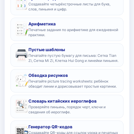
Создавайте четырёхстрочные листы для букв,
слов, пиньиня и цифр.
Арифметика
Печатные задания по арифметике для ежедневной
практики.
Пустые шаблоны
Печатайте пустую бумагу для письма: Сетка Tian
Zi, Сетка Mi Zi, Клетка Hui Gong и линейки пиньиня.
Обводка рисунков
Печатайте picture tracing worksheets: ребёнок
обводит линии и дорисовывает простые картинки.
Словарь китайских иероглифов
Проверяйте пиньинь, порядок черт, ключи и
сведения об иероглифе.
Генератор QR-кодов
Создавайте QR-коды для ссылок урока и печатных