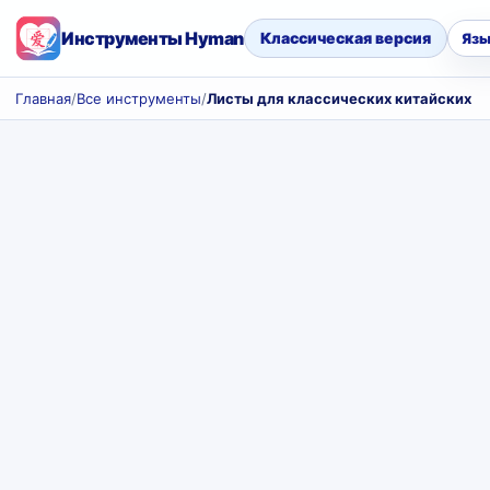
Инструменты Hyman
Классическая версия
Язы
Главная
/
Все инструменты
/
Листы для классических китайских с