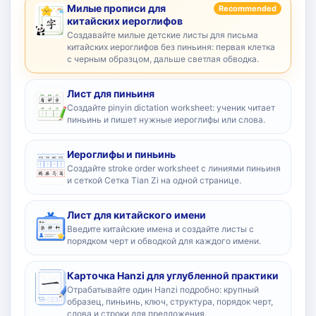
Милые прописи для
Recommended
китайских иероглифов
Создавайте милые детские листы для письма
китайских иероглифов без пиньиня: первая клетка
с черным образцом, дальше светлая обводка.
Лист для пиньиня
Создайте pinyin dictation worksheet: ученик читает
пиньинь и пишет нужные иероглифы или слова.
Иероглифы и пиньинь
Создайте stroke order worksheet с линиями пиньиня
и сеткой Сетка Tian Zi на одной странице.
Лист для китайского имени
Введите китайские имена и создайте листы с
порядком черт и обводкой для каждого имени.
Карточка Hanzi для углубленной практики
Отрабатывайте один Hanzi подробно: крупный
образец, пиньинь, ключ, структура, порядок черт,
слова и строки для предложения.