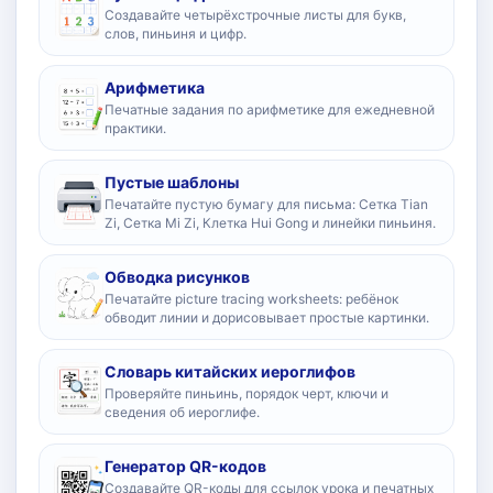
Создавайте четырёхстрочные листы для букв,
слов, пиньиня и цифр.
Арифметика
Печатные задания по арифметике для ежедневной
практики.
Пустые шаблоны
Печатайте пустую бумагу для письма: Сетка Tian
Zi, Сетка Mi Zi, Клетка Hui Gong и линейки пиньиня.
Обводка рисунков
Печатайте picture tracing worksheets: ребёнок
обводит линии и дорисовывает простые картинки.
Словарь китайских иероглифов
Проверяйте пиньинь, порядок черт, ключи и
сведения об иероглифе.
Генератор QR-кодов
Создавайте QR-коды для ссылок урока и печатных