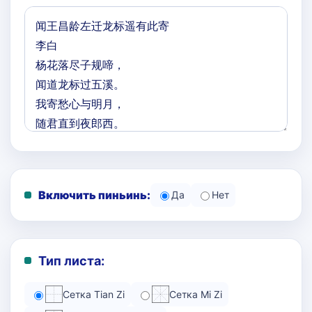
Включить пиньинь:
Да
Нет
Тип листа:
Сетка Tian Zi
Сетка Mi Zi