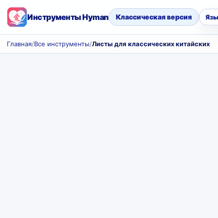
Инструменты Hyman
Классическая версия
Язы
Главная
/
Все инструменты
/
Листы для классических китайских с