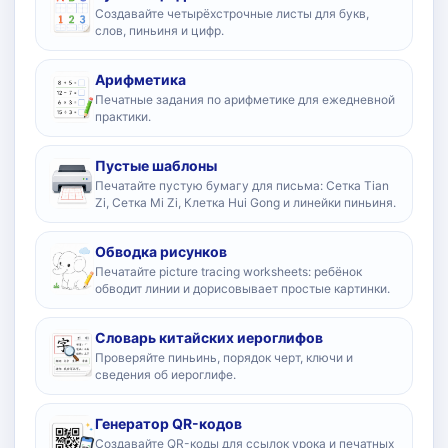
Создавайте четырёхстрочные листы для букв,
слов, пиньиня и цифр.
Арифметика
Печатные задания по арифметике для ежедневной
практики.
Пустые шаблоны
Печатайте пустую бумагу для письма: Сетка Tian
Zi, Сетка Mi Zi, Клетка Hui Gong и линейки пиньиня.
Обводка рисунков
Печатайте picture tracing worksheets: ребёнок
обводит линии и дорисовывает простые картинки.
Словарь китайских иероглифов
Проверяйте пиньинь, порядок черт, ключи и
сведения об иероглифе.
Генератор QR-кодов
Создавайте QR-коды для ссылок урока и печатных