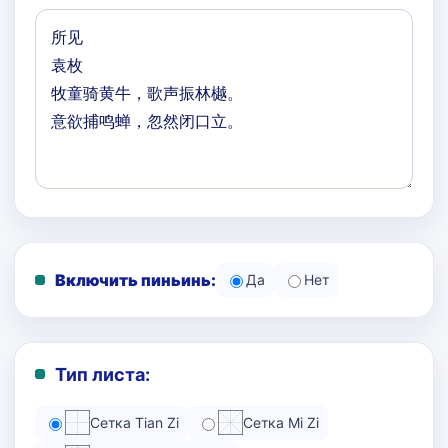
Включить пиньинь:
Да
Нет
Тип листа:
Сетка Tian Zi
Сетка Mi Zi