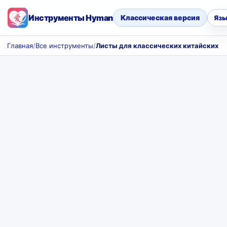
Инструменты Hyman
Классическая версия
Язы
Главная
/
Все инструменты
/
Листы для классических китайских с