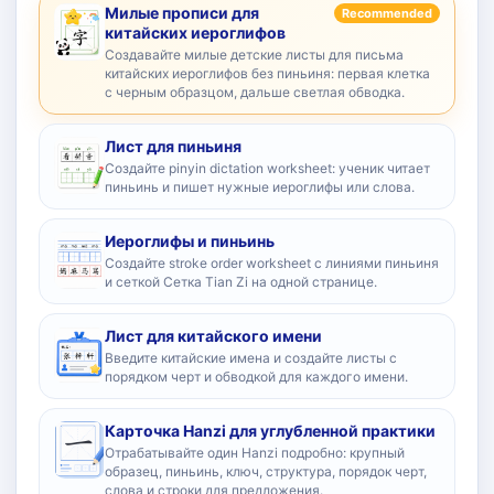
Милые прописи для
Recommended
китайских иероглифов
Создавайте милые детские листы для письма
китайских иероглифов без пиньиня: первая клетка
с черным образцом, дальше светлая обводка.
Лист для пиньиня
Создайте pinyin dictation worksheet: ученик читает
пиньинь и пишет нужные иероглифы или слова.
Иероглифы и пиньинь
Создайте stroke order worksheet с линиями пиньиня
и сеткой Сетка Tian Zi на одной странице.
Лист для китайского имени
Введите китайские имена и создайте листы с
порядком черт и обводкой для каждого имени.
Карточка Hanzi для углубленной практики
Отрабатывайте один Hanzi подробно: крупный
образец, пиньинь, ключ, структура, порядок черт,
слова и строки для предложения.