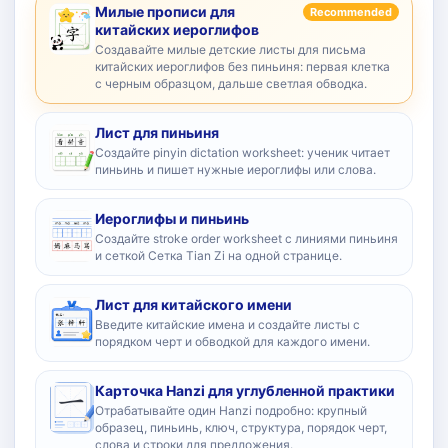
Милые прописи для
Recommended
китайских иероглифов
Создавайте милые детские листы для письма
китайских иероглифов без пиньиня: первая клетка
с черным образцом, дальше светлая обводка.
Лист для пиньиня
Создайте pinyin dictation worksheet: ученик читает
пиньинь и пишет нужные иероглифы или слова.
Иероглифы и пиньинь
Создайте stroke order worksheet с линиями пиньиня
и сеткой Сетка Tian Zi на одной странице.
Лист для китайского имени
Введите китайские имена и создайте листы с
порядком черт и обводкой для каждого имени.
Карточка Hanzi для углубленной практики
Отрабатывайте один Hanzi подробно: крупный
образец, пиньинь, ключ, структура, порядок черт,
слова и строки для предложения.