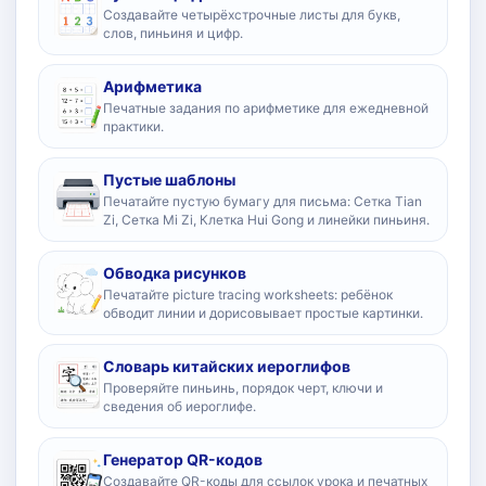
Создавайте четырёхстрочные листы для букв,
слов, пиньиня и цифр.
Арифметика
Печатные задания по арифметике для ежедневной
практики.
Пустые шаблоны
Печатайте пустую бумагу для письма: Сетка Tian
Zi, Сетка Mi Zi, Клетка Hui Gong и линейки пиньиня.
Обводка рисунков
Печатайте picture tracing worksheets: ребёнок
обводит линии и дорисовывает простые картинки.
Словарь китайских иероглифов
Проверяйте пиньинь, порядок черт, ключи и
сведения об иероглифе.
Генератор QR-кодов
Создавайте QR-коды для ссылок урока и печатных