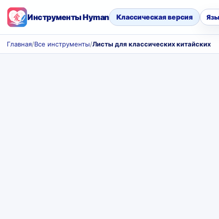
Инструменты Hyman
Классическая версия
Язы
Главная
/
Все инструменты
/
Листы для классических китайских с