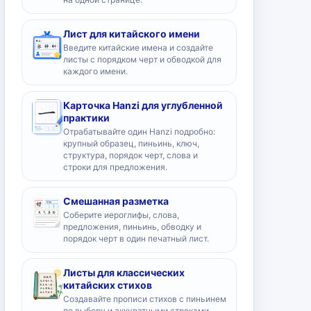
Лист для китайского имени
Введите китайские имена и создайте
листы с порядком черт и обводкой для
каждого имени.
Карточка Hanzi для углубленной
практики
Отрабатывайте один Hanzi подробно:
крупный образец, пиньинь, ключ,
структура, порядок черт, слова и
строки для предложения.
Смешанная разметка
Соберите иероглифы, слова,
предложения, пиньинь, обводку и
порядок черт в один печатный лист.
Листы для классических
китайских стихов
Создавайте прописи стихов с пиньинем
по выбору и аккуратными строками.