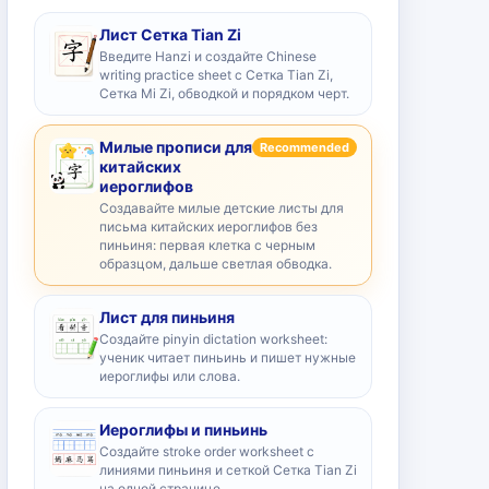
Лист Сетка Tian Zi
Введите Hanzi и создайте Chinese
writing practice sheet с Сетка Tian Zi,
Сетка Mi Zi, обводкой и порядком черт.
Милые прописи для
Recommended
китайских
иероглифов
Создавайте милые детские листы для
письма китайских иероглифов без
пиньиня: первая клетка с черным
образцом, дальше светлая обводка.
Лист для пиньиня
Создайте pinyin dictation worksheet:
ученик читает пиньинь и пишет нужные
иероглифы или слова.
Иероглифы и пиньинь
Создайте stroke order worksheet с
линиями пиньиня и сеткой Сетка Tian Zi
на одной странице.