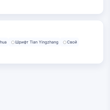
hua
Шрифт Tian Yingzhang
Свой