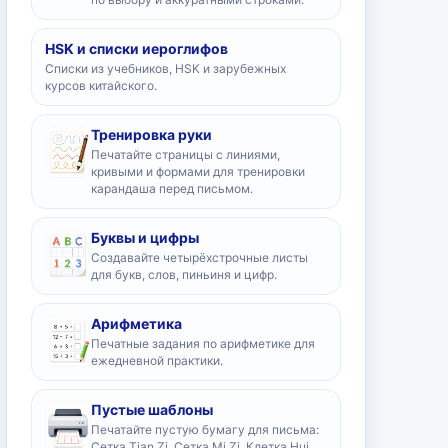
HSK и списки иероглифов
Списки из учебников, HSK и зарубежных
курсов китайского.
Тренировка руки
Печатайте страницы с линиями,
кривыми и формами для тренировки
карандаша перед письмом.
Буквы и цифры
Создавайте четырёхстрочные листы
для букв, слов, пиньиня и цифр.
Арифметика
Печатные задания по арифметике для
ежедневной практики.
Пустые шаблоны
Печатайте пустую бумагу для письма:
Сетка Tian Zi, Сетка Mi Zi, Клетка Hui