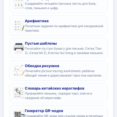
Создавайте четырёхстрочные листы для букв,
слов, пиньиня и цифр.
Арифметика
Печатные задания по арифметике для ежедневной
практики.
Пустые шаблоны
Печатайте пустую бумагу для письма: Сетка Tian
Zi, Сетка Mi Zi, Клетка Hui Gong и линейки пиньиня.
Обводка рисунков
Печатайте picture tracing worksheets: ребёнок
обводит линии и дорисовывает простые картинки.
Словарь китайских иероглифов
Проверяйте пиньинь, порядок черт, ключи и
сведения об иероглифе.
Генератор QR-кодов
Создавайте QR-коды для ссылок урока и печатных