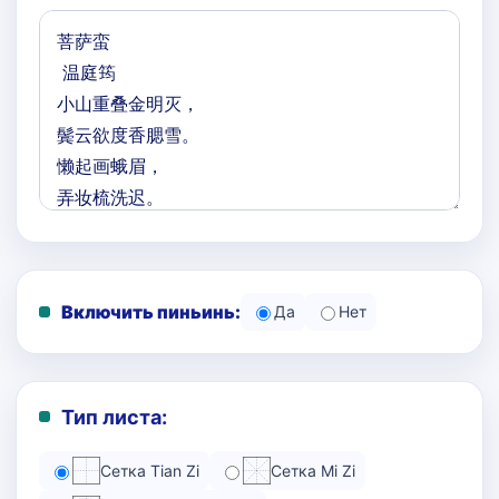
Включить пиньинь:
Да
Нет
Тип листа:
Сетка Tian Zi
Сетка Mi Zi