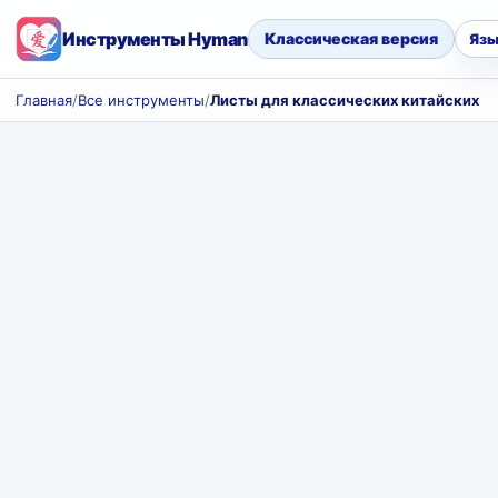
Инструменты Hyman
Классическая версия
Язы
Главная
/
Все инструменты
/
Листы для классических китайских с