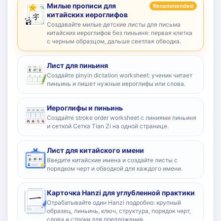
Милые прописи для
Recommended
китайских иероглифов
Создавайте милые детские листы для письма
китайских иероглифов без пиньиня: первая клетка
с черным образцом, дальше светлая обводка.
Лист для пиньиня
Создайте pinyin dictation worksheet: ученик читает
пиньинь и пишет нужные иероглифы или слова.
Иероглифы и пиньинь
Создайте stroke order worksheet с линиями пиньиня
и сеткой Сетка Tian Zi на одной странице.
Лист для китайского имени
Введите китайские имена и создайте листы с
порядком черт и обводкой для каждого имени.
Карточка Hanzi для углубленной практики
Отрабатывайте один Hanzi подробно: крупный
образец, пиньинь, ключ, структура, порядок черт,
слова и строки для предложения.