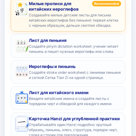
Милые прописи для
Recommended
китайских иероглифов
Создавайте милые детские листы для письма
китайских иероглифов без пиньиня: первая клетка
с черным образцом, дальше светлая обводка.
Лист для пиньиня
Создайте pinyin dictation worksheet: ученик читает
пиньинь и пишет нужные иероглифы или слова.
Иероглифы и пиньинь
Создайте stroke order worksheet с линиями пиньиня
и сеткой Сетка Tian Zi на одной странице.
Лист для китайского имени
Введите китайские имена и создайте листы с
порядком черт и обводкой для каждого имени.
Карточка Hanzi для углубленной практики
Отрабатывайте один Hanzi подробно: крупный
образец, пиньинь, ключ, структура, порядок черт,
слова и строки для предложения.