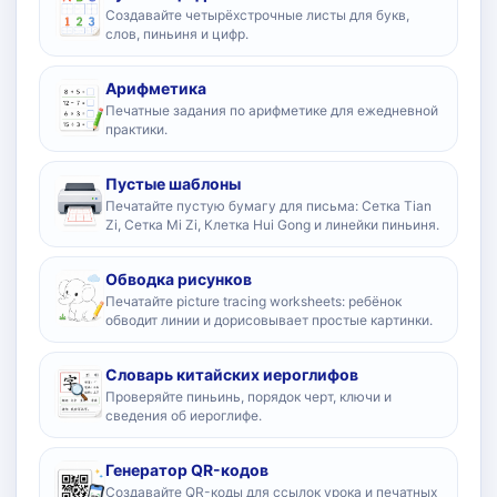
Создавайте четырёхстрочные листы для букв,
слов, пиньиня и цифр.
Арифметика
Печатные задания по арифметике для ежедневной
практики.
Пустые шаблоны
Печатайте пустую бумагу для письма: Сетка Tian
Zi, Сетка Mi Zi, Клетка Hui Gong и линейки пиньиня.
Обводка рисунков
Печатайте picture tracing worksheets: ребёнок
обводит линии и дорисовывает простые картинки.
Словарь китайских иероглифов
Проверяйте пиньинь, порядок черт, ключи и
сведения об иероглифе.
Генератор QR-кодов
Создавайте QR-коды для ссылок урока и печатных