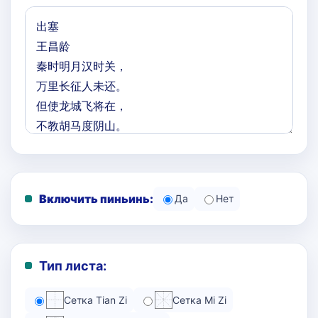
Включить пиньинь:
Да
Нет
Тип листа:
Сетка Tian Zi
Сетка Mi Zi