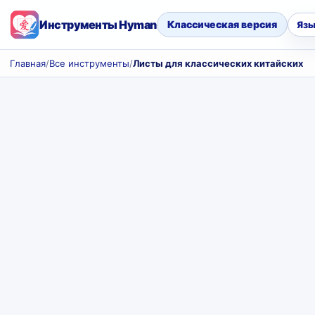
Инструменты Hyman
Классическая версия
Язы
Главная
/
Все инструменты
/
Листы для классических китайских с