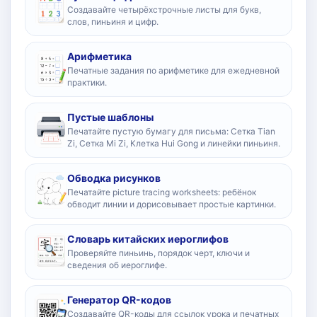
Создавайте четырёхстрочные листы для букв,
слов, пиньиня и цифр.
Арифметика
Печатные задания по арифметике для ежедневной
практики.
Пустые шаблоны
Печатайте пустую бумагу для письма: Сетка Tian
Zi, Сетка Mi Zi, Клетка Hui Gong и линейки пиньиня.
Обводка рисунков
Печатайте picture tracing worksheets: ребёнок
обводит линии и дорисовывает простые картинки.
Словарь китайских иероглифов
Проверяйте пиньинь, порядок черт, ключи и
сведения об иероглифе.
Генератор QR-кодов
Создавайте QR-коды для ссылок урока и печатных