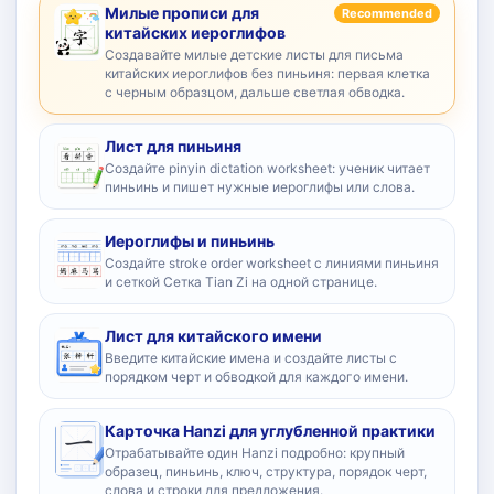
Милые прописи для
Recommended
китайских иероглифов
Создавайте милые детские листы для письма
китайских иероглифов без пиньиня: первая клетка
с черным образцом, дальше светлая обводка.
Лист для пиньиня
Создайте pinyin dictation worksheet: ученик читает
пиньинь и пишет нужные иероглифы или слова.
Иероглифы и пиньинь
Создайте stroke order worksheet с линиями пиньиня
и сеткой Сетка Tian Zi на одной странице.
Лист для китайского имени
Введите китайские имена и создайте листы с
порядком черт и обводкой для каждого имени.
Карточка Hanzi для углубленной практики
Отрабатывайте один Hanzi подробно: крупный
образец, пиньинь, ключ, структура, порядок черт,
слова и строки для предложения.