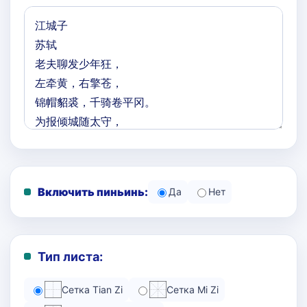
Включить пиньинь:
Да
Нет
Тип листа:
Сетка Tian Zi
Сетка Mi Zi