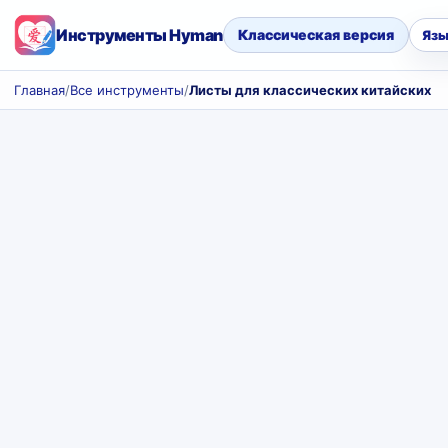
Инструменты Hyman
Классическая версия
Язы
Главная
/
Все инструменты
/
Листы для классических китайских с