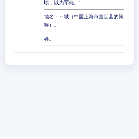
顷，以为军储。”
地名：～城（中国上海市嘉定县的简
称）。
姓。