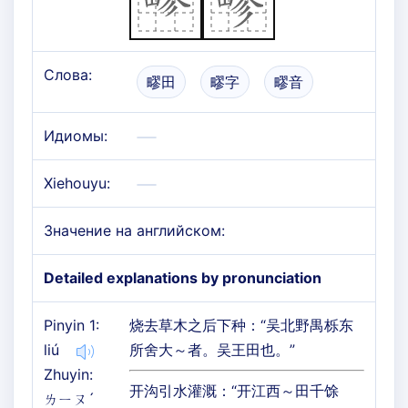
Слова:
疁田
疁字
疁音
Идиомы:
Xiehouyu:
Значение на английском:
Detailed explanations by pronunciation
Pinyin 1:
烧去草木之后下种：“吴北野禺栎东
liú
所舍大～者。吴王田也。”
Zhuyin:
开沟引水灌溉：“开江西～田千馀
ㄌㄧㄡˊ