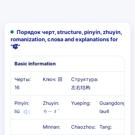
Порядок черт, structure, pinyin, zhuyin,
romanization, слова and explanations for
"
疁
"
Basic information
Черты:
Ключ: 田
Структура:
16
左右结构
Pinyin:
Zhuyin:
Yueping:
Guangdong:
liú
ㄌㄧㄡˊ
lau4
Minnan:
Chaozhou:
Tang: