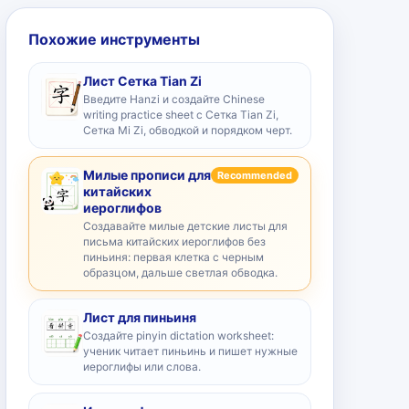
Похожие инструменты
Лист Сетка Tian Zi
Введите Hanzi и создайте Chinese
writing practice sheet с Сетка Tian Zi,
Сетка Mi Zi, обводкой и порядком черт.
Милые прописи для
Recommended
китайских
иероглифов
Создавайте милые детские листы для
письма китайских иероглифов без
пиньиня: первая клетка с черным
образцом, дальше светлая обводка.
Лист для пиньиня
Создайте pinyin dictation worksheet:
ученик читает пиньинь и пишет нужные
иероглифы или слова.