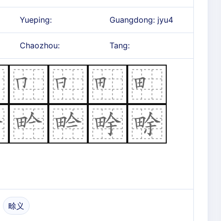
Yueping:
Guangdong: jyu4
Chaozhou:
Tang:
畭义