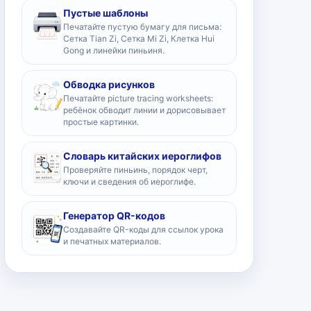
Пустые шаблоны
Печатайте пустую бумагу для письма:
Сетка Tian Zi, Сетка Mi Zi, Клетка Hui
Gong и линейки пиньиня.
Обводка рисунков
Печатайте picture tracing worksheets:
ребёнок обводит линии и дорисовывает
простые картинки.
Словарь китайских иероглифов
Проверяйте пиньинь, порядок черт,
ключи и сведения об иероглифе.
Генератор QR-кодов
Создавайте QR-коды для ссылок урока
и печатных материалов.