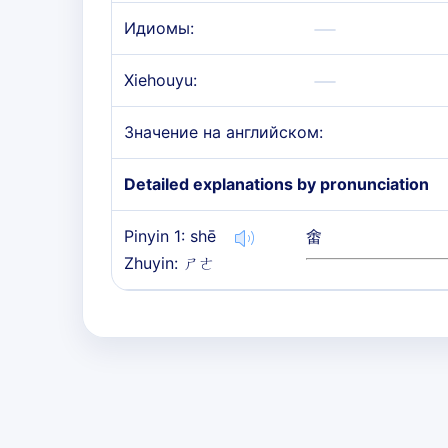
Идиомы:
Xiehouyu:
Значение на английском:
Detailed explanations by pronunciation
Pinyin 1: shē
畬
Zhuyin: ㄕㄜ