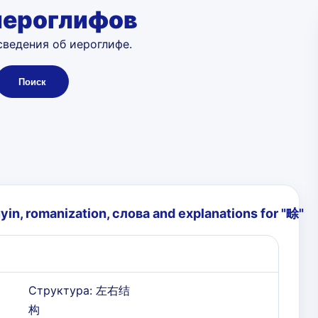
иероглифов
сведения об иероглифе.
Поиск
yin, romanization, слова and explanations for "
畭
"
Структура: 左右结
构