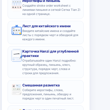
Иероглифы и пиньинь
Создайте stroke order worksheet с
линиями пиньиня и сеткой Сетка Tian Zi
на одной странице.
Лист для китайского имени
Введите китайские имена и создайте
листы с порядком черт и обводкой для
каждого имени.
Карточка Hanzi для углубленной
практики
Отрабатывайте один Hanzi подробно:
крупный образец, пиньинь, ключ,
структура, порядок черт, слова и
строки для предложения.
Смешанная разметка
Соберите иероглифы, слова,
предложения, пиньинь, обводку и
порядок черт в один печатный лист.