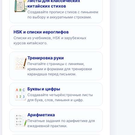
Листы для классических
китайских стихов
Создавайте прописи стихов с пиньинем
по выбору и аккуратными строками.
HSK и списки иероглифов
Списки из учебников, HSK и зарубежных
курсов китайского.
Тренировка руки
Печатайте страницы с линиями,
кривыми и формами для тренировки
карандаша перед письмом.
Буквы и цифры
Создавайте четырёхстрочные листы
для букв, слов, пиньиня и цифр.
Арифметика
Печатные задания по арифметике для
ежедневной практики.