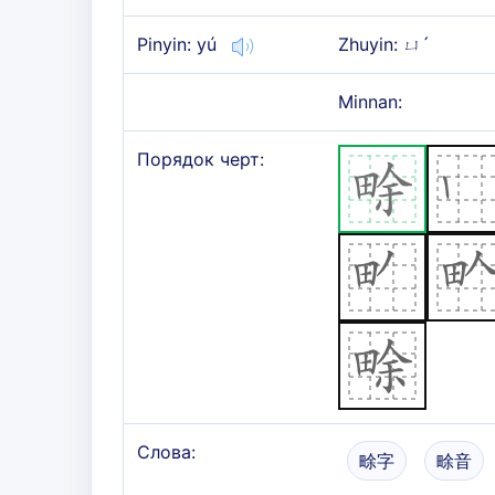
Pinyin: yú
Zhuyin: ㄩˊ
Minnan:
Порядок черт:
Слова:
畭字
畭音