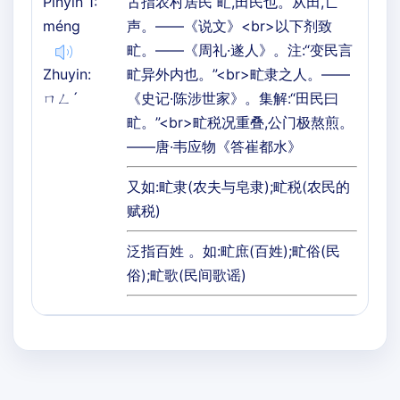
Pinyin 1:
古指农村居民 甿,田民也。从田,亡
méng
声。——《说文》<br>以下剂致
甿。——《周礼·遂人》。注:“变民言
Zhuyin:
甿异外内也。”<br>甿隶之人。——
ㄇㄥˊ
《史记·陈涉世家》。集解:“田民曰
甿。”<br>甿税况重叠,公门极熬煎。
——唐·韦应物《答崔都水》
又如:甿隶(农夫与皂隶);甿税(农民的
赋税)
泛指百姓 。如:甿庶(百姓);甿俗(民
俗);甿歌(民间歌谣)