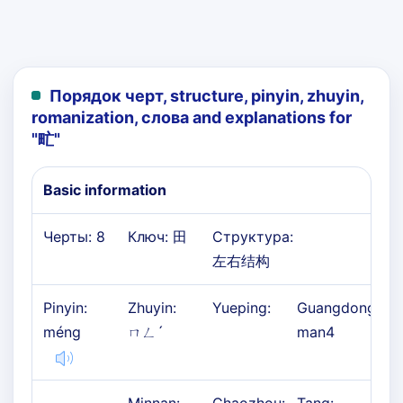
Порядок черт, structure, pinyin, zhuyin,
romanization, слова and explanations for
"
甿
"
Basic information
Черты: 8
Ключ: 田
Структура:
左右结构
Pinyin:
Zhuyin:
Yueping:
Guangdong:
méng
ㄇㄥˊ
man4