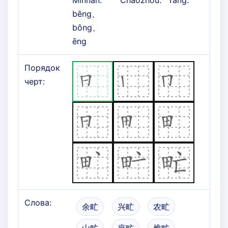
Minnan:
Chaozhou:
Tang:
bêng、
bông、
ēng
Порядок
черт:
Слова:
余甿
兴甿
农甿