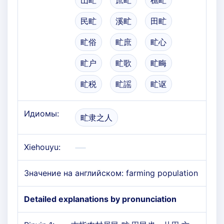
山甿
庶甿
樵甿
民甿
溪甿
田甿
甿俗
甿庶
甿心
甿户
甿歌
甿畮
甿税
甿謡
甿讴
Идиомы:
甿隶之人
Xiehouyu:
Значение на английском: farming population
Detailed explanations by pronunciation