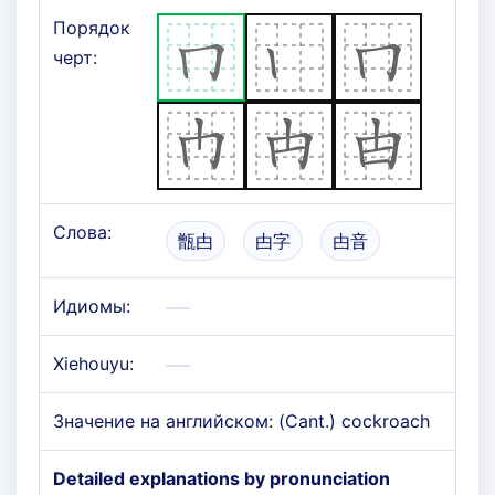
Порядок
черт:
Слова:
甑甴
甴字
甴音
Идиомы:
Xiehouyu:
Значение на английском: (Cant.) cockroach
Detailed explanations by pronunciation