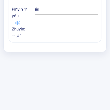
Pinyin 1:
由
yóu
Zhuyin:
ㄧㄡˊ