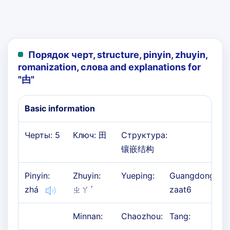
Порядок черт, structure, pinyin, zhuyin,
romanization, слова and explanations for
"
甴
"
Basic information
Черты: 5
Ключ: 田
Структура:
镶嵌结构
Pinyin:
Zhuyin:
Yueping:
Guangdong:
zhá
ㄓㄚˊ
zaat6
Minnan:
Chaozhou:
Tang: