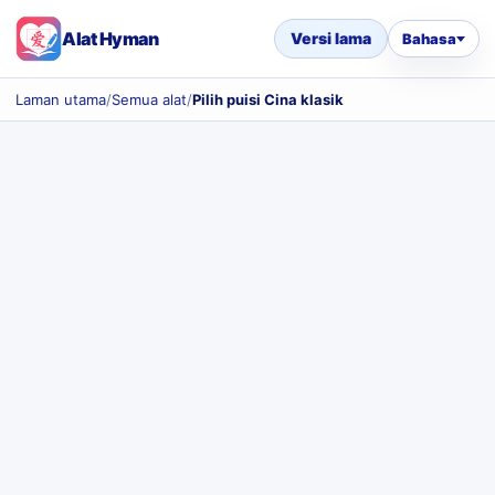
Alat Hyman
Versi lama
Bahasa
Laman utama
/
Semua alat
/
Pilih puisi Cina klasik