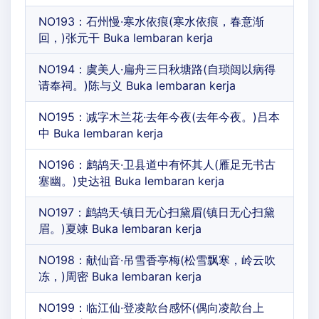
NO193：石州慢·寒水依痕(寒水依痕，春意渐
回，)张元干 Buka lembaran kerja
NO194：虞美人·扁舟三日秋塘路(自琐闼以病得
请奉祠。)陈与义 Buka lembaran kerja
NO195：减字木兰花·去年今夜(去年今夜。)吕本
中 Buka lembaran kerja
NO196：鹧鸪天·卫县道中有怀其人(雁足无书古
塞幽。)史达祖 Buka lembaran kerja
NO197：鹧鸪天·镇日无心扫黛眉(镇日无心扫黛
眉。)夏竦 Buka lembaran kerja
NO198：献仙音·吊雪香亭梅(松雪飘寒，岭云吹
冻，)周密 Buka lembaran kerja
NO199：临江仙·登凌歊台感怀(偶向凌歊台上