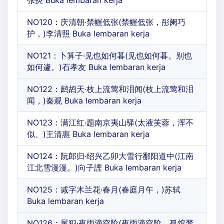
NO120：庆清朝·禁幄低张(禁幄低张，彤阑巧
护，)李清照 Buka lembaran kerja
NO121：卜算子·见也如何暮(见也如何暮。别也
如何遽。)石孝友 Buka lembaran kerja
NO122：鹧鸪天·枝上流莺和泪闻(枝上流莺和泪
闻，)秦观 Buka lembaran kerja
NO123：满江红·题南京夷山驿(太液芙蓉，浑不
似、)王清惠 Buka lembaran kerja
NO124：阮郎归·绍兴乙卯大雪行鄱阳道中(江南
江北雪漫漫。)向子諲 Buka lembaran kerja
NO125：减字木兰花·春月(春庭月午，)苏轼
Buka lembaran kerja
NO126：尾犯·夜雨滴空阶(夜雨滴空阶，孤馆梦