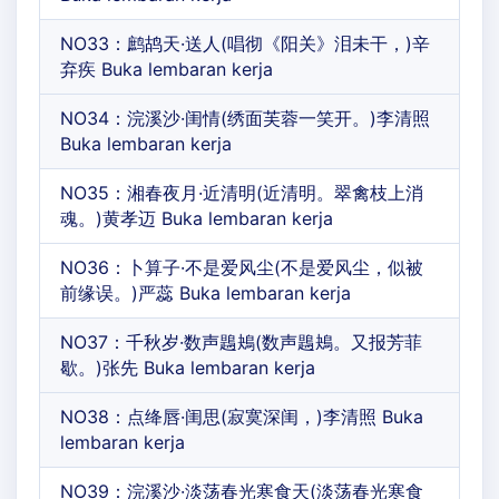
NO33：鹧鸪天·送人(唱彻《阳关》泪未干，)辛
弃疾 Buka lembaran kerja
NO34：浣溪沙·闺情(绣面芙蓉一笑开。)李清照
Buka lembaran kerja
NO35：湘春夜月·近清明(近清明。翠禽枝上消
魂。)黄孝迈 Buka lembaran kerja
NO36：卜算子·不是爱风尘(不是爱风尘，似被
前缘误。)严蕊 Buka lembaran kerja
NO37：千秋岁·数声鶗鴂(数声鶗鴂。又报芳菲
歇。)张先 Buka lembaran kerja
NO38：点绛唇·闺思(寂寞深闺，)李清照 Buka
lembaran kerja
NO39：浣溪沙·淡荡春光寒食天(淡荡春光寒食