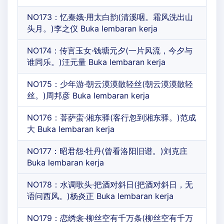
NO173：忆秦娥·用太白韵(清溪咽。霜风洗出山
头月。)李之仪 Buka lembaran kerja
NO174：传言玉女·钱塘元夕(一片风流，今夕与
谁同乐。)汪元量 Buka lembaran kerja
NO175：少年游·朝云漠漠散轻丝(朝云漠漠散轻
丝。)周邦彦 Buka lembaran kerja
NO176：菩萨蛮·湘东驿(客行忽到湘东驿。)范成
大 Buka lembaran kerja
NO177：昭君怨·牡丹(曾看洛阳旧谱。)刘克庄
Buka lembaran kerja
NO178：水调歌头·把酒对斜日(把酒对斜日，无
语问西风。)杨炎正 Buka lembaran kerja
NO179：恋绣衾·柳丝空有千万条(柳丝空有千万