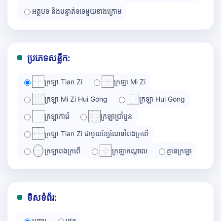
អត្ថបទ និងបន្ទាត់ទទេមួយខាងក្រោម
ប្រភេទសន្លឹក:
ក្រឡា Tian Zi
ក្រឡា Mi Zi
ក្រឡា Mi Zi Hui Gong
ក្រឡា Hui Gong
ក្រឡាការ៉េ
ក្រឡាប្រាំបួន
ក្រឡា Tian Zi ជាមួយខ្សែណែនាំពងក្រពើ
ក្រឡាពងក្រពើ
ក្រឡាកណ្ដាល
គ្មានក្រឡា
ទិសទំព័រ:
បញ្ឈរ
ផ្ដេក