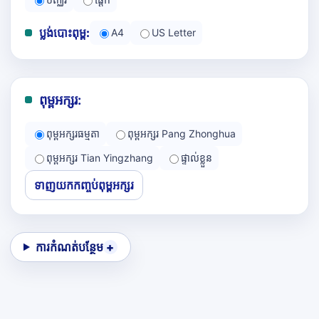
ប្លង់បោះពុម្ព:
A4
US Letter
ពុម្ពអក្សរ:
ពុម្ពអក្សរធម្មតា
ពុម្ពអក្សរ Pang Zhonghua
ពុម្ពអក្សរ Tian Yingzhang
ផ្ទាល់ខ្លួន
ទាញយកកញ្ចប់ពុម្ពអក្សរ
ការកំណត់បន្ថែម