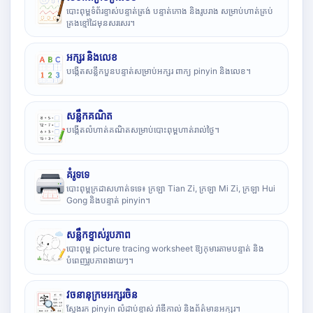
បោះពុម្ពទំព័រខ្ទាស់បន្ទាត់ត្រង់ បន្ទាត់កោង និងរូបរាង សម្រាប់ហាត់គ្រប់
គ្រងខ្មៅដៃមុនសរសេរ។
អក្សរ និងលេខ
បង្កើតសន្លឹកបួនបន្ទាត់សម្រាប់អក្សរ ពាក្យ pinyin និងលេខ។
សន្លឹកគណិត
បង្កើតលំហាត់គណិតសម្រាប់បោះពុម្ពហាត់រាល់ថ្ងៃ។
គំរូទទេ
បោះពុម្ពក្រដាសហាត់ទទេ៖ ក្រឡា Tian Zi, ក្រឡា Mi Zi, ក្រឡា Hui
Gong និងបន្ទាត់ pinyin។
សន្លឹកខ្ទាស់រូបភាព
បោះពុម្ព picture tracing worksheet ឱ្យកុមារតាមបន្ទាត់ និង
បំពេញរូបភាពងាយៗ។
វចនានុក្រមអក្សរចិន
ស្វែងរក pinyin លំដាប់ខ្ទាស់ រ៉ាឌីកាល់ និងព័ត៌មានអក្សរ។