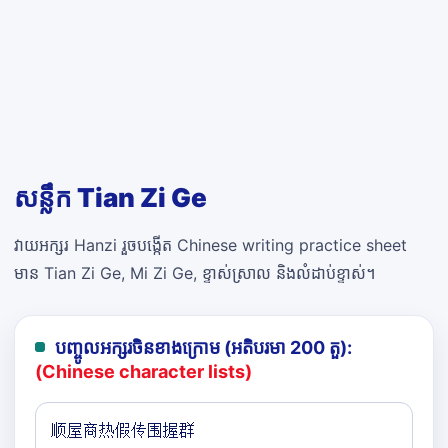
សន្លឹក Tian Zi Ge
វាយអក្សរ Hanzi រួចបង្កើត Chinese writing practice sheet
មាន Tian Zi Ge, Mi Zi Ge, ខ្ទាស់ស្រាល និងលំដាប់ខ្ទាស់។
បញ្ចូលអក្សរចិនខាងក្រោម (អតិបរមា 200 តួ):
(Chinese character lists)