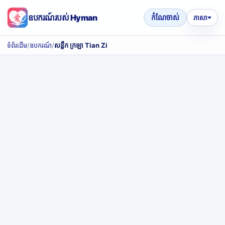
ឧបករណ៍របស់ Hyman
កំណែចាស់
ភាសា
ទំព័រដើម
/
ឧបករណ៍
/
សន្លឹក ក្រឡា Tian Zi