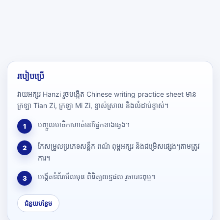
របៀបប្រើ
វាយអក្សរ Hanzi រួចបង្កើត Chinese writing practice sheet មាន
ក្រឡា Tian Zi, ក្រឡា Mi Zi, ខ្ទាស់ស្រាល និងលំដាប់ខ្ទាស់។
បញ្ចូលមាតិកាហាត់នៅផ្នែកខាងឆ្វេង។
1
កែសម្រួលប្រភេទសន្លឹក ពណ៌ ពុម្ពអក្សរ និងជម្រើសផ្សេងៗតាមត្រូវ
2
ការ។
បង្កើតទំព័រមើលមុន ពិនិត្យលទ្ធផល រួចបោះពុម្ព។
3
ជំនួយបន្ថែម