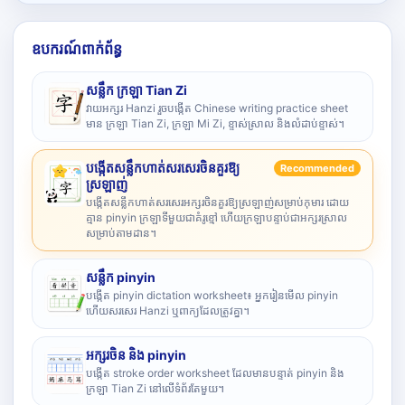
ឧបករណ៍ពាក់ព័ន្ធ
សន្លឹក ក្រឡា Tian Zi
វាយអក្សរ Hanzi រួចបង្កើត Chinese writing practice sheet
មាន ក្រឡា Tian Zi, ក្រឡា Mi Zi, ខ្ទាស់ស្រាល និងលំដាប់ខ្ទាស់។
បង្កើតសន្លឹកហាត់សរសេរចិនគួរឱ្យ
Recommended
ស្រឡាញ់
បង្កើតសន្លឹកហាត់សរសេរអក្សរចិនគួរឱ្យស្រឡាញ់សម្រាប់កុមារ ដោយ
គ្មាន pinyin ក្រឡាទីមួយជាគំរូខ្មៅ ហើយក្រឡាបន្ទាប់ជាអក្សរស្រាល
សម្រាប់តាមដាន។
សន្លឹក pinyin
បង្កើត pinyin dictation worksheet៖ អ្នករៀនមើល pinyin
ហើយសរសេរ Hanzi ឬពាក្យដែលត្រូវគ្នា។
អក្សរចិន និង pinyin
បង្កើត stroke order worksheet ដែលមានបន្ទាត់ pinyin និង
ក្រឡា Tian Zi នៅលើទំព័រតែមួយ។