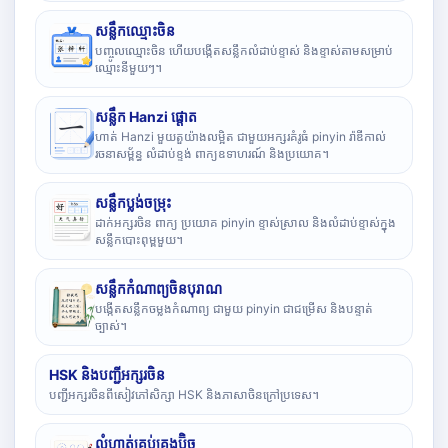
សន្លឹកឈ្មោះចិន
បញ្ចូលឈ្មោះចិន ហើយបង្កើតសន្លឹកលំដាប់ខ្ទាស់ និងខ្ទាស់តាមសម្រាប់
ឈ្មោះនីមួយៗ។
សន្លឹក Hanzi ផ្តោត
ហាត់ Hanzi មួយតួយ៉ាងលម្អិត ជាមួយអក្សរគំរូធំ pinyin រ៉ាឌីកាល់
រចនាសម្ព័ន្ធ លំដាប់ខ្ទង់ ពាក្យឧទាហរណ៍ និងប្រយោគ។
សន្លឹកប្លង់ចម្រុះ
ដាក់អក្សរចិន ពាក្យ ប្រយោគ pinyin ខ្ទាស់ស្រាល និងលំដាប់ខ្ទាស់ក្នុង
សន្លឹកបោះពុម្ពមួយ។
សន្លឹកកំណាព្យចិនបុរាណ
បង្កើតសន្លឹកចម្លងកំណាព្យ ជាមួយ pinyin ជាជម្រើស និងបន្ទាត់
ច្បាស់។
HSK និងបញ្ជីអក្សរចិន
បញ្ជីអក្សរចិនពីសៀវភៅសិក្សា HSK និងភាសាចិនក្រៅប្រទេស។
លំហាត់គ្រប់គ្រងប៊ិច