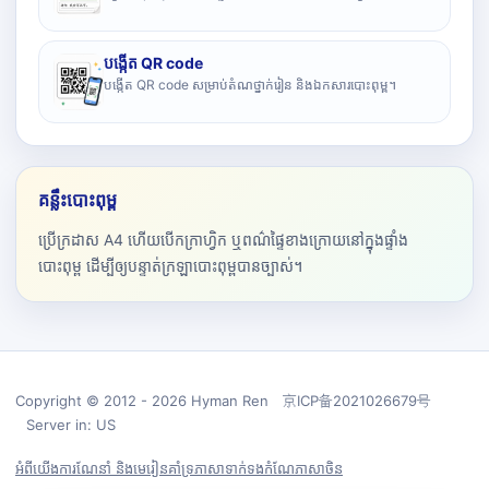
បង្កើត QR code
បង្កើត QR code សម្រាប់តំណថ្នាក់រៀន និងឯកសារបោះពុម្ព។
គន្លឹះបោះពុម្ព
ប្រើក្រដាស A4 ហើយបើកក្រាហ្វិក ឬពណ៌ផ្ទៃខាងក្រោយនៅក្នុងផ្ទាំង
បោះពុម្ព ដើម្បីឲ្យបន្ទាត់ក្រឡាបោះពុម្ពបានច្បាស់។
Copyright © 2012 - 2026 Hyman Ren 京ICP备2021026679号
Server in: US
អំពីយើង
ការណែនាំ និងមេរៀន
គាំទ្រ
ភាសា
ទាក់ទង
កំណែភាសាចិន