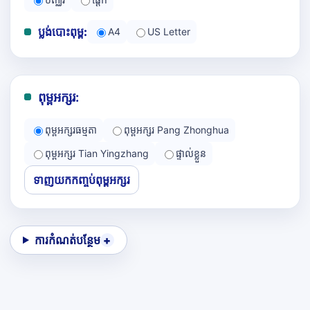
ប្លង់បោះពុម្ព:
A4
US Letter
ពុម្ពអក្សរ:
ពុម្ពអក្សរធម្មតា
ពុម្ពអក្សរ Pang Zhonghua
ពុម្ពអក្សរ Tian Yingzhang
ផ្ទាល់ខ្លួន
ទាញយកកញ្ចប់ពុម្ពអក្សរ
ការកំណត់បន្ថែម