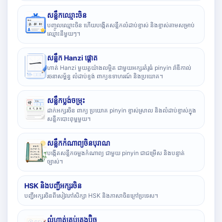
សន្លឹកឈ្មោះចិន
បញ្ចូលឈ្មោះចិន ហើយបង្កើតសន្លឹកលំដាប់ខ្ទាស់ និងខ្ទាស់តាមសម្រាប់
ឈ្មោះនីមួយៗ។
សន្លឹក Hanzi ផ្តោត
ហាត់ Hanzi មួយតួយ៉ាងលម្អិត ជាមួយអក្សរគំរូធំ pinyin រ៉ាឌីកាល់
រចនាសម្ព័ន្ធ លំដាប់ខ្ទង់ ពាក្យឧទាហរណ៍ និងប្រយោគ។
សន្លឹកប្លង់ចម្រុះ
ដាក់អក្សរចិន ពាក្យ ប្រយោគ pinyin ខ្ទាស់ស្រាល និងលំដាប់ខ្ទាស់ក្នុង
សន្លឹកបោះពុម្ពមួយ។
សន្លឹកកំណាព្យចិនបុរាណ
បង្កើតសន្លឹកចម្លងកំណាព្យ ជាមួយ pinyin ជាជម្រើស និងបន្ទាត់
ច្បាស់។
HSK និងបញ្ជីអក្សរចិន
បញ្ជីអក្សរចិនពីសៀវភៅសិក្សា HSK និងភាសាចិនក្រៅប្រទេស។
លំហាត់គ្រប់គ្រងប៊ិច