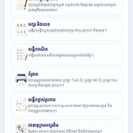
បោះពុម្ពទំព័រខ្ទាស់បន្ទាត់ត្រង់ បន្ទាត់កោង និងរូបរាង សម្រាប់ហាត់គ្រប់
គ្រងខ្មៅដៃមុនសរសេរ។
អក្សរ និងលេខ
បង្កើតសន្លឹកបួនបន្ទាត់សម្រាប់អក្សរ ពាក្យ pinyin និងលេខ។
សន្លឹកគណិត
បង្កើតលំហាត់គណិតសម្រាប់បោះពុម្ពហាត់រាល់ថ្ងៃ។
គំរូទទេ
បោះពុម្ពក្រដាសហាត់ទទេ៖ ក្រឡា Tian Zi, ក្រឡា Mi Zi, ក្រឡា Hui
Gong និងបន្ទាត់ pinyin។
សន្លឹកខ្ទាស់រូបភាព
បោះពុម្ព picture tracing worksheet ឱ្យកុមារតាមបន្ទាត់ និង
បំពេញរូបភាពងាយៗ។
វចនានុក្រមអក្សរចិន
ស្វែងរក pinyin លំដាប់ខ្ទាស់ រ៉ាឌីកាល់ និងព័ត៌មានអក្សរ។