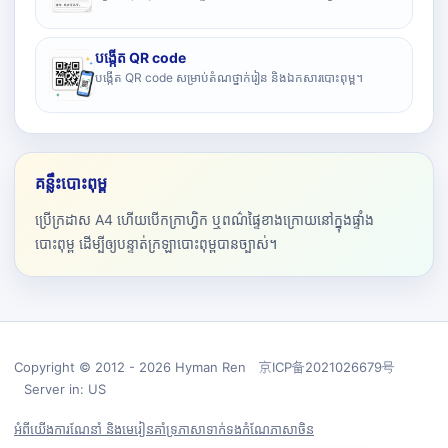
បង្កើត QR code
បង្កើត QR code សម្រាប់តំណថ្នាក់រៀន និងឯកសារបោះពុម្ព។
គន្លឹះបោះពុម្ព
ប្រើក្រដាស A4 ហើយបើកក្រាហ្វិក ឬពណ៌ផ្ទៃខាងក្រោយនៅក្នុងផ្ទាំង
បោះពុម្ព ដើម្បីឲ្យបន្ទាត់ក្រឡាបោះពុម្ពបានច្បាស់។
Copyright © 2012 - 2026 Hyman Ren 京ICP备2021026679号
Server in: US
អំពីយើង
ការណែនាំ និងមេរៀន
គាំទ្រ
ភាសា
ទាក់ទង
កំណែភាសាចិន