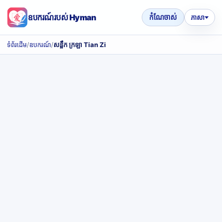
ឧបករណ៍របស់ Hyman
កំណែចាស់
ភាសា
ទំព័រដើម
/
ឧបករណ៍
/
សន្លឹក ក្រឡា Tian Zi