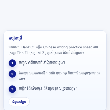
របៀបប្រើ
វាយអក្សរ Hanzi រួចបង្កើត Chinese writing practice sheet មាន
ក្រឡា Tian Zi, ក្រឡា Mi Zi, ខ្ទាស់ស្រាល និងលំដាប់ខ្ទាស់។
បញ្ចូលមាតិកាហាត់នៅផ្នែកខាងឆ្វេង។
1
កែសម្រួលប្រភេទសន្លឹក ពណ៌ ពុម្ពអក្សរ និងជម្រើសផ្សេងៗតាមត្រូវ
2
ការ។
បង្កើតទំព័រមើលមុន ពិនិត្យលទ្ធផល រួចបោះពុម្ព។
3
ជំនួយបន្ថែម