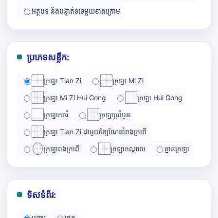
អត្ថបទ និងបន្ទាត់ទទេមួយខាងក្រោម
ប្រភេទសន្លឹក:
ក្រឡា Tian Zi
ក្រឡា Mi Zi
ក្រឡា Mi Zi Hui Gong
ក្រឡា Hui Gong
ក្រឡាការ៉េ
ក្រឡាប្រាំបួន
ក្រឡា Tian Zi ជាមួយខ្សែណែនាំពងក្រពើ
ក្រឡាពងក្រពើ
ក្រឡាកណ្ដាល
គ្មានក្រឡា
ទិសទំព័រ:
បញ្ឈរ
ផ្ដេក