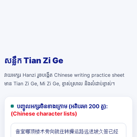
សន្លឹក Tian Zi Ge
វាយអក្សរ Hanzi រួចបង្កើត Chinese writing practice sheet
មាន Tian Zi Ge, Mi Zi Ge, ខ្ទាស់ស្រាល និងលំដាប់ខ្ទាស់។
បញ្ចូលអក្សរចិនខាងក្រោម (អតិបរមា 200 តួ):
(Chinese character lists)