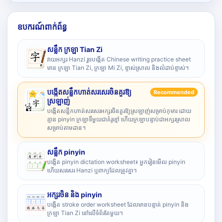
ឧបករណ៍ពាក់ព័ន្ធ
សន្លឹក ក្រឡា Tian Zi
វាយអក្សរ Hanzi រួចបង្កើត Chinese writing practice sheet
មាន ក្រឡា Tian Zi, ក្រឡា Mi Zi, ខ្ទាស់ស្រាល និងលំដាប់ខ្ទាស់។
បង្កើតសន្លឹកហាត់សរសេរចិនគួរឱ្យ
Recommended
ស្រឡាញ់
បង្កើតសន្លឹកហាត់សរសេរអក្សរចិនគួរឱ្យស្រឡាញ់សម្រាប់កុមារ ដោយ
គ្មាន pinyin ក្រឡាទីមួយជាគំរូខ្មៅ ហើយក្រឡាបន្ទាប់ជាអក្សរស្រាល
សម្រាប់តាមដាន។
សន្លឹក pinyin
បង្កើត pinyin dictation worksheet៖ អ្នករៀនមើល pinyin
ហើយសរសេរ Hanzi ឬពាក្យដែលត្រូវគ្នា។
អក្សរចិន និង pinyin
បង្កើត stroke order worksheet ដែលមានបន្ទាត់ pinyin និង
ក្រឡា Tian Zi នៅលើទំព័រតែមួយ។