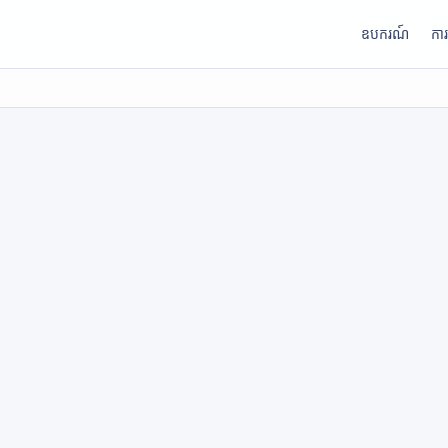
ឧបករណ៍
កា