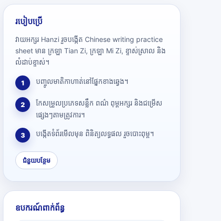
របៀបប្រើ
វាយអក្សរ Hanzi រួចបង្កើត Chinese writing practice
sheet មាន ក្រឡា Tian Zi, ក្រឡា Mi Zi, ខ្ទាស់ស្រាល និង
លំដាប់ខ្ទាស់។
បញ្ចូលមាតិកាហាត់នៅផ្នែកខាងឆ្វេង។
1
កែសម្រួលប្រភេទសន្លឹក ពណ៌ ពុម្ពអក្សរ និងជម្រើស
2
ផ្សេងៗតាមត្រូវការ។
បង្កើតទំព័រមើលមុន ពិនិត្យលទ្ធផល រួចបោះពុម្ព។
3
ជំនួយបន្ថែម
ឧបករណ៍ពាក់ព័ន្ធ