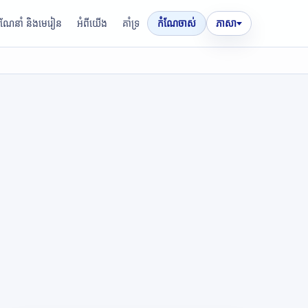
រណែនាំ និងមេរៀន
អំពីយើង
គាំទ្រ
កំណែចាស់
ភាសា