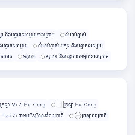
្សរ និងបន្ទាត់ទទេមួយខាងក្រោម
លំដាប់ខ្ទាស់
ិងបន្ទាត់ទទេមួយ
លំដាប់ខ្ទាស់ អក្សរ និងបន្ទាត់ទទេមួយ
្រយោគ
អត្ថបទ
អត្ថបទ និងបន្ទាត់ទទេមួយខាងក្រោម
ក្រឡា Mi Zi Hui Gong
ក្រឡា Hui Gong
ា Tian Zi ជាមួយខ្សែណែនាំពងក្រពើ
ក្រឡាពងក្រពើ