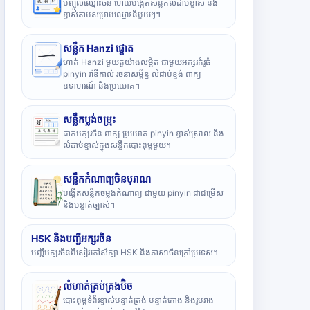
បញ្ចូលឈ្មោះចិន ហើយបង្កើតសន្លឹកលំដាប់ខ្ទាស់ និង
ខ្ទាស់តាមសម្រាប់ឈ្មោះនីមួយៗ។
សន្លឹក Hanzi ផ្តោត
ហាត់ Hanzi មួយតួយ៉ាងលម្អិត ជាមួយអក្សរគំរូធំ
pinyin រ៉ាឌីកាល់ រចនាសម្ព័ន្ធ លំដាប់ខ្ទង់ ពាក្យ
ឧទាហរណ៍ និងប្រយោគ។
សន្លឹកប្លង់ចម្រុះ
ដាក់អក្សរចិន ពាក្យ ប្រយោគ pinyin ខ្ទាស់ស្រាល និង
លំដាប់ខ្ទាស់ក្នុងសន្លឹកបោះពុម្ពមួយ។
សន្លឹកកំណាព្យចិនបុរាណ
បង្កើតសន្លឹកចម្លងកំណាព្យ ជាមួយ pinyin ជាជម្រើស
និងបន្ទាត់ច្បាស់។
HSK និងបញ្ជីអក្សរចិន
បញ្ជីអក្សរចិនពីសៀវភៅសិក្សា HSK និងភាសាចិនក្រៅប្រទេស។
លំហាត់គ្រប់គ្រងប៊ិច
បោះពុម្ពទំព័រខ្ទាស់បន្ទាត់ត្រង់ បន្ទាត់កោង និងរូបរាង