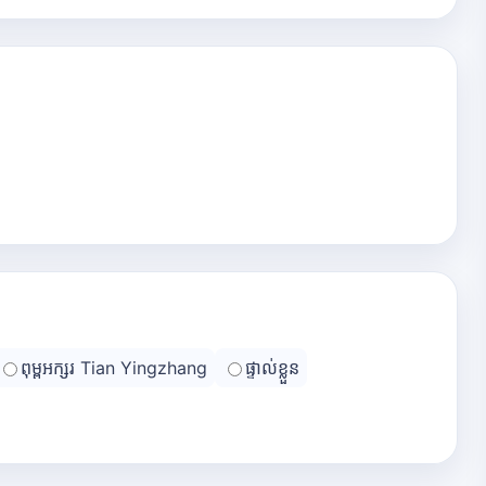
ពុម្ពអក្សរ Tian Yingzhang
ផ្ទាល់ខ្លួន