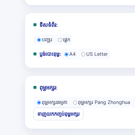
ទិសទំព័រ:
បញ្ឈរ
ផ្ដេក
ប្លង់បោះពុម្ព:
A4
US Letter
ពុម្ពអក្សរ:
ពុម្ពអក្សរធម្មតា
ពុម្ពអក្សរ Pang Zhonghua
ទាញយកកញ្ចប់ពុម្ពអក្សរ