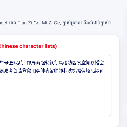
et មាន Tian Zi Ge, Mi Zi Ge, ខ្ទាស់ស្រាល និងលំដាប់ខ្ទាស់។
Chinese character lists)