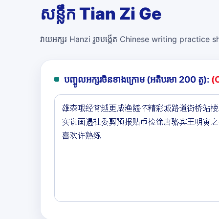
សន្លឹក Tian Zi Ge
វាយអក្សរ Hanzi រួចបង្កើត Chinese writing practice she
បញ្ចូលអក្សរចិនខាងក្រោម (អតិបរមា 200 តួ):
(