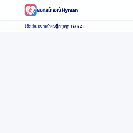
ឧបករណ៍របស់ Hyman
ទំព័រដើម
/
ឧបករណ៍
/
សន្លឹក ក្រឡា Tian Zi