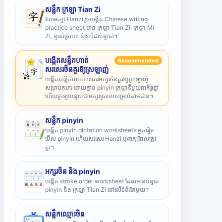
សន្លឹក ក្រឡា Tian Zi
វាយអក្សរ Hanzi រួចបង្កើត Chinese writing
practice sheet មាន ក្រឡា Tian Zi, ក្រឡា Mi
Zi, ខ្ទាស់ស្រាល និងលំដាប់ខ្ទាស់។
បង្កើតសន្លឹកហាត់
Recommended
សរសេរចិនគួរឱ្យស្រឡាញ់
បង្កើតសន្លឹកហាត់សរសេរអក្សរចិនគួរឱ្យស្រឡាញ់
សម្រាប់កុមារ ដោយគ្មាន pinyin ក្រឡាទីមួយជាគំរូខ្មៅ
ហើយក្រឡាបន្ទាប់ជាអក្សរស្រាលសម្រាប់តាមដាន។
សន្លឹក pinyin
បង្កើត pinyin dictation worksheet៖ អ្នករៀន
មើល pinyin ហើយសរសេរ Hanzi ឬពាក្យដែលត្រូវ
គ្នា។
អក្សរចិន និង pinyin
បង្កើត stroke order worksheet ដែលមានបន្ទាត់
pinyin និង ក្រឡា Tian Zi នៅលើទំព័រតែមួយ។
សន្លឹកឈ្មោះចិន