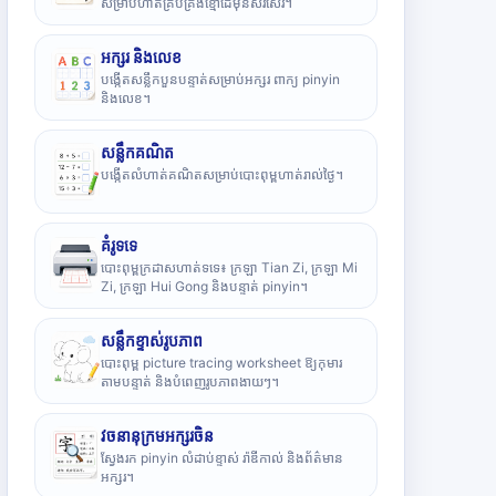
សម្រាប់ហាត់គ្រប់គ្រងខ្មៅដៃមុនសរសេរ។
អក្សរ និងលេខ
បង្កើតសន្លឹកបួនបន្ទាត់សម្រាប់អក្សរ ពាក្យ pinyin
និងលេខ។
សន្លឹកគណិត
បង្កើតលំហាត់គណិតសម្រាប់បោះពុម្ពហាត់រាល់ថ្ងៃ។
គំរូទទេ
បោះពុម្ពក្រដាសហាត់ទទេ៖ ក្រឡា Tian Zi, ក្រឡា Mi
Zi, ក្រឡា Hui Gong និងបន្ទាត់ pinyin។
សន្លឹកខ្ទាស់រូបភាព
បោះពុម្ព picture tracing worksheet ឱ្យកុមារ
តាមបន្ទាត់ និងបំពេញរូបភាពងាយៗ។
វចនានុក្រមអក្សរចិន
ស្វែងរក pinyin លំដាប់ខ្ទាស់ រ៉ាឌីកាល់ និងព័ត៌មាន
អក្សរ។