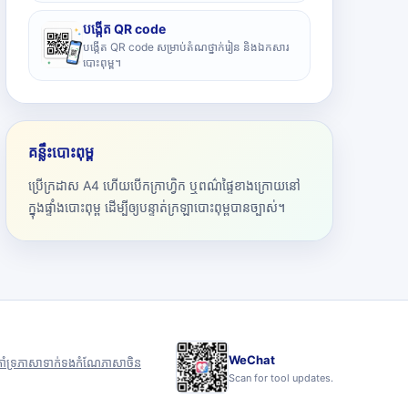
បង្កើត QR code
បង្កើត QR code សម្រាប់តំណថ្នាក់រៀន និងឯកសារ
បោះពុម្ព។
គន្លឹះបោះពុម្ព
ប្រើក្រដាស A4 ហើយបើកក្រាហ្វិក ឬពណ៌ផ្ទៃខាងក្រោយនៅ
ក្នុងផ្ទាំងបោះពុម្ព ដើម្បីឲ្យបន្ទាត់ក្រឡាបោះពុម្ពបានច្បាស់។
WeChat
ាំទ្រ
ភាសា
ទាក់ទង
កំណែភាសាចិន
Scan for tool updates.