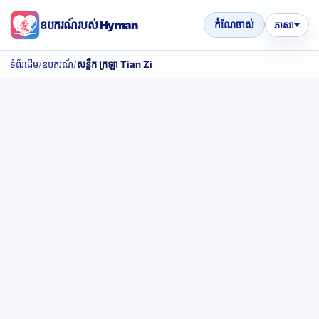
ឧបករណ៍របស់ Hyman
កំណែចាស់
ភាសា
ទំព័រដើម
/
ឧបករណ៍
/
សន្លឹក ក្រឡា Tian Zi