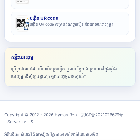
បង្កើត QR code
បង្កើត QR code សម្រាប់តំណថ្នាក់រៀន និងឯកសារបោះពុម្ព។
គន្លឹះបោះពុម្ព
ប្រើក្រដាស A4 ហើយបើកក្រាហ្វិក ឬពណ៌ផ្ទៃខាងក្រោយនៅក្នុងផ្ទាំង
បោះពុម្ព ដើម្បីឲ្យបន្ទាត់ក្រឡាបោះពុម្ពបានច្បាស់។
Copyright © 2012 - 2026 Hyman Ren 京ICP备2021026679号
Server in: US
អំពីយើង
ការណែនាំ និងមេរៀន
គាំទ្រ
ភាសា
ទាក់ទង
កំណែភាសាចិន