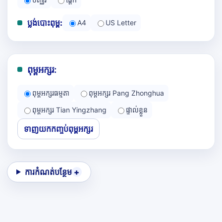
ប្លង់បោះពុម្ព:
A4
US Letter
ពុម្ពអក្សរ:
ពុម្ពអក្សរធម្មតា
ពុម្ពអក្សរ Pang Zhonghua
ពុម្ពអក្សរ Tian Yingzhang
ផ្ទាល់ខ្លួន
ទាញយកកញ្ចប់ពុម្ពអក្សរ
ការកំណត់បន្ថែម