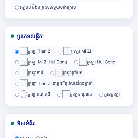
អត្ថបទ និងបន្ទាត់ទទេមួយខាងក្រោម
ប្រភេទសន្លឹក:
ក្រឡា Tian Zi
ក្រឡា Mi Zi
ក្រឡា Mi Zi Hui Gong
ក្រឡា Hui Gong
ក្រឡាការ៉េ
ក្រឡាប្រាំបួន
ក្រឡា Tian Zi ជាមួយខ្សែណែនាំពងក្រពើ
ក្រឡាពងក្រពើ
ក្រឡាកណ្ដាល
គ្មានក្រឡា
ទិសទំព័រ:
បញ្ឈរ
ផ្ដេក