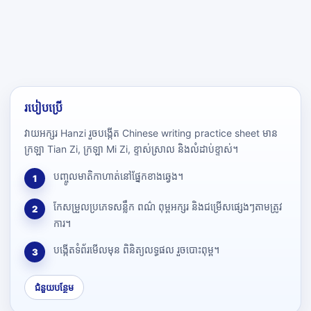
របៀបប្រើ
វាយអក្សរ Hanzi រួចបង្កើត Chinese writing practice sheet មាន
ក្រឡា Tian Zi, ក្រឡា Mi Zi, ខ្ទាស់ស្រាល និងលំដាប់ខ្ទាស់។
បញ្ចូលមាតិកាហាត់នៅផ្នែកខាងឆ្វេង។
1
កែសម្រួលប្រភេទសន្លឹក ពណ៌ ពុម្ពអក្សរ និងជម្រើសផ្សេងៗតាមត្រូវ
2
ការ។
បង្កើតទំព័រមើលមុន ពិនិត្យលទ្ធផល រួចបោះពុម្ព។
3
ជំនួយបន្ថែម