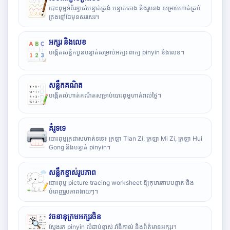
បោះពុម្ពទំព័រខ្ទាស់បន្ទាត់ត្រង់ បន្ទាត់កោង និងរូបរាង សម្រាប់ហាត់គ្រប់
គ្រងខ្មៅដៃមុនសរសេរ។
អក្សរ និងលេខ
បង្កើតសន្លឹកបួនបន្ទាត់សម្រាប់អក្សរ ពាក្យ pinyin និងលេខ។
សន្លឹកគណិត
បង្កើតលំហាត់គណិតសម្រាប់បោះពុម្ពហាត់រាល់ថ្ងៃ។
គំរូទទេ
បោះពុម្ពក្រដាសហាត់ទទេ៖ ក្រឡា Tian Zi, ក្រឡា Mi Zi, ក្រឡា Hui
Gong និងបន្ទាត់ pinyin។
សន្លឹកខ្ទាស់រូបភាព
បោះពុម្ព picture tracing worksheet ឱ្យកុមារតាមបន្ទាត់ និង
បំពេញរូបភាពងាយៗ។
វចនានុក្រមអក្សរចិន
ស្វែងរក pinyin លំដាប់ខ្ទាស់ រ៉ាឌីកាល់ និងព័ត៌មានអក្សរ។