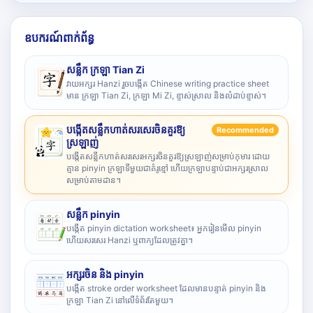
ឧបករណ៍ពាក់ព័ន្ធ
សន្លឹក ក្រឡា Tian Zi
វាយអក្សរ Hanzi រួចបង្កើត Chinese writing practice sheet
មាន ក្រឡា Tian Zi, ក្រឡា Mi Zi, ខ្ទាស់ស្រាល និងលំដាប់ខ្ទាស់។
បង្កើតសន្លឹកហាត់សរសេរចិនគួរឱ្យ
Recommended
ស្រឡាញ់
បង្កើតសន្លឹកហាត់សរសេរអក្សរចិនគួរឱ្យស្រឡាញ់សម្រាប់កុមារ ដោយ
គ្មាន pinyin ក្រឡាទីមួយជាគំរូខ្មៅ ហើយក្រឡាបន្ទាប់ជាអក្សរស្រាល
សម្រាប់តាមដាន។
សន្លឹក pinyin
បង្កើត pinyin dictation worksheet៖ អ្នករៀនមើល pinyin
ហើយសរសេរ Hanzi ឬពាក្យដែលត្រូវគ្នា។
អក្សរចិន និង pinyin
បង្កើត stroke order worksheet ដែលមានបន្ទាត់ pinyin និង
ក្រឡា Tian Zi នៅលើទំព័រតែមួយ។