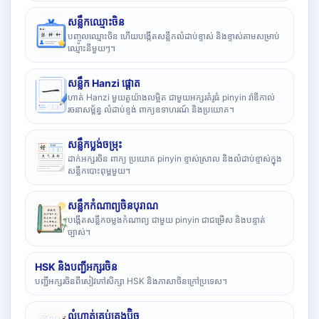
សន្លឹកឈ្មោះចិន
បញ្ចូលឈ្មោះចិន ហើយបង្កើតសន្លឹកលំដាប់ខ្ទាស់ និងខ្ទាស់តាមសម្រាប់
ឈ្មោះនីមួយៗ។
សន្លឹក Hanzi ផ្តោត
ហាត់ Hanzi មួយតួយ៉ាងលម្អិត ជាមួយអក្សរគំរូធំ pinyin រ៉ាឌីកាល់
រចនាសម្ព័ន្ធ លំដាប់ខ្ទង់ ពាក្យឧទាហរណ៍ និងប្រយោគ។
សន្លឹកប្លង់ចម្រុះ
ដាក់អក្សរចិន ពាក្យ ប្រយោគ pinyin ខ្ទាស់ស្រាល និងលំដាប់ខ្ទាស់ក្នុង
សន្លឹកបោះពុម្ពមួយ។
សន្លឹកកំណាព្យចិនបុរាណ
បង្កើតសន្លឹកចម្លងកំណាព្យ ជាមួយ pinyin ជាជម្រើស និងបន្ទាត់
ច្បាស់។
HSK និងបញ្ជីអក្សរចិន
បញ្ជីអក្សរចិនពីសៀវភៅសិក្សា HSK និងភាសាចិនក្រៅប្រទេស។
លំហាត់គ្រប់គ្រងប៊ិច