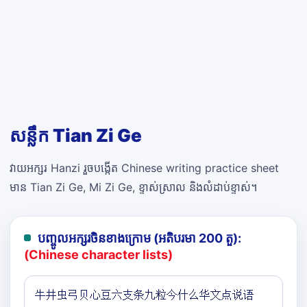
សន្លឹក Tian Zi Ge
វាយអក្សរ Hanzi រួចបង្កើត Chinese writing practice sheet
មាន Tian Zi Ge, Mi Zi Ge, ខ្ទាស់ស្រាល និងលំដាប់ខ្ទាស់។
បញ្ចូលអក្សរចិនខាងក្រោម (អតិបរមា 200 តួ):
(Chinese character lists)