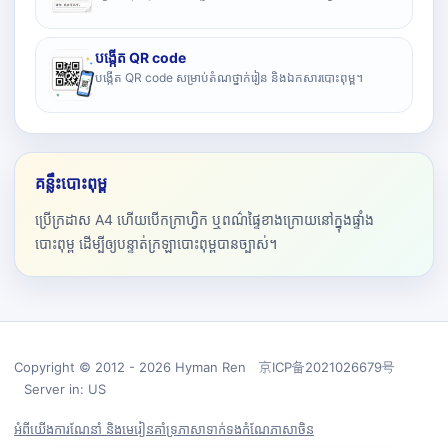
បង្កើត QR code
បង្កើត QR code សម្រាប់តំណថ្នាក់រៀន និងឯកសារបោះពុម្ព។
គន្លឹះបោះពុម្ព
ប្រើក្រដាស A4 ហើយបើកក្រាហ្វិក ឬពណ៌ផ្ទៃខាងក្រោយនៅក្នុងផ្ទាំង
បោះពុម្ព ដើម្បីឲ្យបន្ទាត់ក្រឡាបោះពុម្ពបានច្បាស់។
Copyright © 2012 - 2026 Hyman Ren 京ICP备2021026679号
Server in: US
អំពីយើង
ការណែនាំ និងមេរៀន
គាំទ្រ
ភាសា
ទាក់ទង
កំណែភាសាចិន