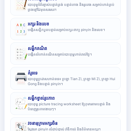
បោះពុម្ពទំព័រខ្ទាស់បន្ទាត់ត្រង់ បន្ទាត់កោង និងរូបរាង សម្រាប់ហាត់គ្រប់
គ្រងខ្មៅដៃមុនសរសេរ។
អក្សរ និងលេខ
បង្កើតសន្លឹកបួនបន្ទាត់សម្រាប់អក្សរ ពាក្យ pinyin និងលេខ។
សន្លឹកគណិត
បង្កើតលំហាត់គណិតសម្រាប់បោះពុម្ពហាត់រាល់ថ្ងៃ។
គំរូទទេ
បោះពុម្ពក្រដាសហាត់ទទេ៖ ក្រឡា Tian Zi, ក្រឡា Mi Zi, ក្រឡា Hui
Gong និងបន្ទាត់ pinyin។
សន្លឹកខ្ទាស់រូបភាព
បោះពុម្ព picture tracing worksheet ឱ្យកុមារតាមបន្ទាត់ និង
បំពេញរូបភាពងាយៗ។
វចនានុក្រមអក្សរចិន
ស្វែងរក pinyin លំដាប់ខ្ទាស់ រ៉ាឌីកាល់ និងព័ត៌មានអក្សរ។