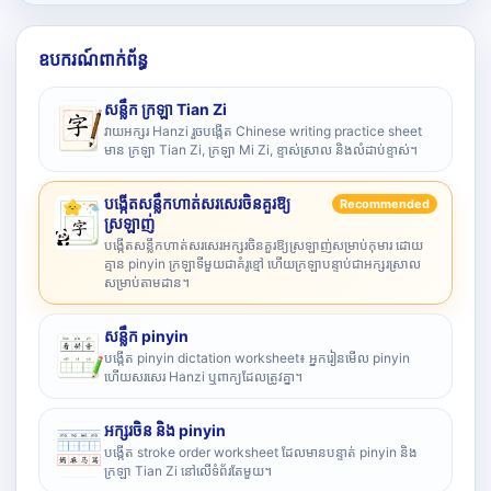
ឧបករណ៍ពាក់ព័ន្ធ
សន្លឹក ក្រឡា Tian Zi
វាយអក្សរ Hanzi រួចបង្កើត Chinese writing practice sheet
មាន ក្រឡា Tian Zi, ក្រឡា Mi Zi, ខ្ទាស់ស្រាល និងលំដាប់ខ្ទាស់។
បង្កើតសន្លឹកហាត់សរសេរចិនគួរឱ្យ
Recommended
ស្រឡាញ់
បង្កើតសន្លឹកហាត់សរសេរអក្សរចិនគួរឱ្យស្រឡាញ់សម្រាប់កុមារ ដោយ
គ្មាន pinyin ក្រឡាទីមួយជាគំរូខ្មៅ ហើយក្រឡាបន្ទាប់ជាអក្សរស្រាល
សម្រាប់តាមដាន។
សន្លឹក pinyin
បង្កើត pinyin dictation worksheet៖ អ្នករៀនមើល pinyin
ហើយសរសេរ Hanzi ឬពាក្យដែលត្រូវគ្នា។
អក្សរចិន និង pinyin
បង្កើត stroke order worksheet ដែលមានបន្ទាត់ pinyin និង
ក្រឡា Tian Zi នៅលើទំព័រតែមួយ។