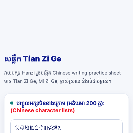
សន្លឹក Tian Zi Ge
វាយអក្សរ Hanzi រួចបង្កើត Chinese writing practice sheet
មាន Tian Zi Ge, Mi Zi Ge, ខ្ទាស់ស្រាល និងលំដាប់ខ្ទាស់។
បញ្ចូលអក្សរចិនខាងក្រោម (អតិបរមា 200 តួ):
(Chinese character lists)