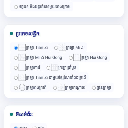
អត្ថបទ និងបន្ទាត់ទទេមួយខាងក្រោម
ប្រភេទសន្លឹក:
ក្រឡា Tian Zi
ក្រឡា Mi Zi
ក្រឡា Mi Zi Hui Gong
ក្រឡា Hui Gong
ក្រឡាការ៉េ
ក្រឡាប្រាំបួន
ក្រឡា Tian Zi ជាមួយខ្សែណែនាំពងក្រពើ
ក្រឡាពងក្រពើ
ក្រឡាកណ្ដាល
គ្មានក្រឡា
ទិសទំព័រ:
បញ្ឈរ
ផ្ដេក