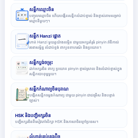
សន្លឹកឈ្មោះចិន
បញ្ចូលឈ្មោះចិន ហើយបង្កើតសន្លឹកលំដាប់ខ្ទាស់ និងខ្ទាស់តាមសម្រាប់
ឈ្មោះនីមួយៗ។
សន្លឹក Hanzi ផ្តោត
ហាត់ Hanzi មួយតួយ៉ាងលម្អិត ជាមួយអក្សរគំរូធំ pinyin រ៉ាឌីកាល់
រចនាសម្ព័ន្ធ លំដាប់ខ្ទង់ ពាក្យឧទាហរណ៍ និងប្រយោគ។
សន្លឹកប្លង់ចម្រុះ
ដាក់អក្សរចិន ពាក្យ ប្រយោគ pinyin ខ្ទាស់ស្រាល និងលំដាប់ខ្ទាស់ក្នុង
សន្លឹកបោះពុម្ពមួយ។
សន្លឹកកំណាព្យចិនបុរាណ
បង្កើតសន្លឹកចម្លងកំណាព្យ ជាមួយ pinyin ជាជម្រើស និងបន្ទាត់
ច្បាស់។
HSK និងបញ្ជីអក្សរចិន
បញ្ជីអក្សរចិនពីសៀវភៅសិក្សា HSK និងភាសាចិនក្រៅប្រទេស។
លំហាត់គ្រប់គ្រងប៊ិច