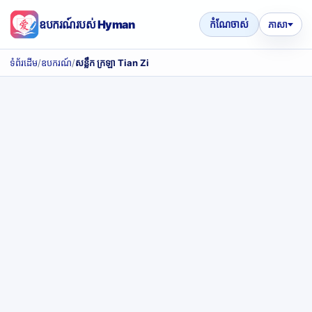
ឧបករណ៍របស់ Hyman
កំណែចាស់
ភាសា
ទំព័រដើម
/
ឧបករណ៍
/
សន្លឹក ក្រឡា Tian Zi