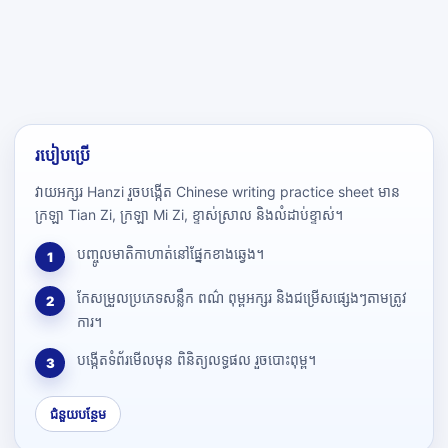
របៀបប្រើ
វាយអក្សរ Hanzi រួចបង្កើត Chinese writing practice sheet មាន
ក្រឡា Tian Zi, ក្រឡា Mi Zi, ខ្ទាស់ស្រាល និងលំដាប់ខ្ទាស់។
បញ្ចូលមាតិកាហាត់នៅផ្នែកខាងឆ្វេង។
1
កែសម្រួលប្រភេទសន្លឹក ពណ៌ ពុម្ពអក្សរ និងជម្រើសផ្សេងៗតាមត្រូវ
2
ការ។
បង្កើតទំព័រមើលមុន ពិនិត្យលទ្ធផល រួចបោះពុម្ព។
3
ជំនួយបន្ថែម