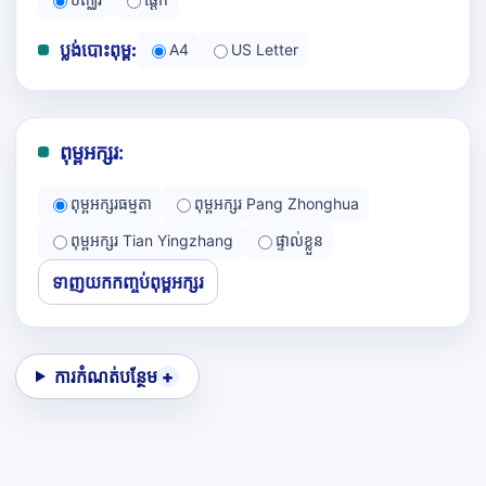
ប្លង់បោះពុម្ព:
A4
US Letter
ពុម្ពអក្សរ:
ពុម្ពអក្សរធម្មតា
ពុម្ពអក្សរ Pang Zhonghua
ពុម្ពអក្សរ Tian Yingzhang
ផ្ទាល់ខ្លួន
ទាញយកកញ្ចប់ពុម្ពអក្សរ
ការកំណត់បន្ថែម