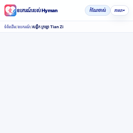
ឧបករណ៍របស់ Hyman
កំណែចាស់
ភាសា
ទំព័រដើម
/
ឧបករណ៍
/
សន្លឹក ក្រឡា Tian Zi