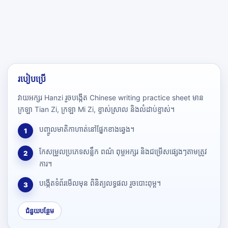
របៀបប្រើ
វាយអក្សរ Hanzi រួចបង្កើត Chinese writing practice sheet មាន
ក្រឡា Tian Zi, ក្រឡា Mi Zi, ខ្ទាស់ស្រាល និងលំដាប់ខ្ទាស់។
បញ្ចូលមាតិកាហាត់នៅផ្នែកខាងឆ្វេង។
1
កែសម្រួលប្រភេទសន្លឹក ពណ៌ ពុម្ពអក្សរ និងជម្រើសផ្សេងៗតាមត្រូវ
2
ការ។
បង្កើតទំព័រមើលមុន ពិនិត្យលទ្ធផល រួចបោះពុម្ព។
3
ជំនួយបន្ថែម