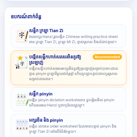
ឧបករណ៍ពាក់ព័ន្ធ
សន្លឹក ក្រឡា Tian Zi
វាយអក្សរ Hanzi រួចបង្កើត Chinese writing practice sheet
មាន ក្រឡា Tian Zi, ក្រឡា Mi Zi, ខ្ទាស់ស្រាល និងលំដាប់ខ្ទាស់។
បង្កើតសន្លឹកហាត់សរសេរចិនគួរឱ្យ
Recommended
ស្រឡាញ់
បង្កើតសន្លឹកហាត់សរសេរអក្សរចិនគួរឱ្យស្រឡាញ់សម្រាប់កុមារ ដោយ
គ្មាន pinyin ក្រឡាទីមួយជាគំរូខ្មៅ ហើយក្រឡាបន្ទាប់ជាអក្សរស្រាល
សម្រាប់តាមដាន។
សន្លឹក pinyin
បង្កើត pinyin dictation worksheet៖ អ្នករៀនមើល pinyin
ហើយសរសេរ Hanzi ឬពាក្យដែលត្រូវគ្នា។
អក្សរចិន និង pinyin
បង្កើត stroke order worksheet ដែលមានបន្ទាត់ pinyin និង
ក្រឡា Tian Zi នៅលើទំព័រតែមួយ។