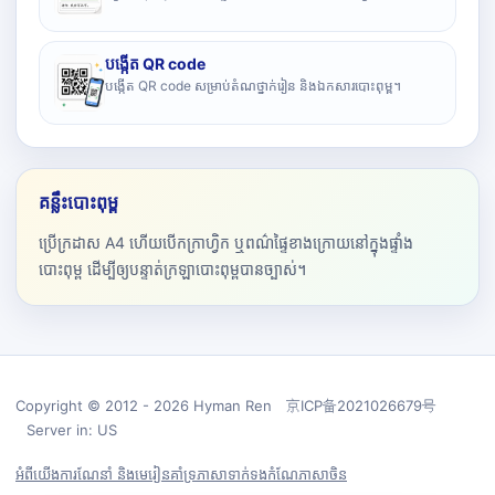
បង្កើត QR code
បង្កើត QR code សម្រាប់តំណថ្នាក់រៀន និងឯកសារបោះពុម្ព។
គន្លឹះបោះពុម្ព
ប្រើក្រដាស A4 ហើយបើកក្រាហ្វិក ឬពណ៌ផ្ទៃខាងក្រោយនៅក្នុងផ្ទាំង
បោះពុម្ព ដើម្បីឲ្យបន្ទាត់ក្រឡាបោះពុម្ពបានច្បាស់។
Copyright © 2012 - 2026 Hyman Ren 京ICP备2021026679号
Server in: US
អំពីយើង
ការណែនាំ និងមេរៀន
គាំទ្រ
ភាសា
ទាក់ទង
កំណែភាសាចិន