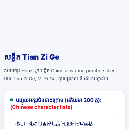
សន្លឹក Tian Zi Ge
វាយអក្សរ Hanzi រួចបង្កើត Chinese writing practice sheet
មាន Tian Zi Ge, Mi Zi Ge, ខ្ទាស់ស្រាល និងលំដាប់ខ្ទាស់។
បញ្ចូលអក្សរចិនខាងក្រោម (អតិបរមា 200 តួ):
(Chinese character lists)