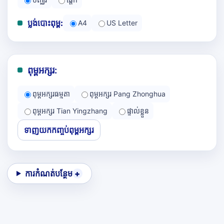
ប្លង់បោះពុម្ព:
A4
US Letter
ពុម្ពអក្សរ:
ពុម្ពអក្សរធម្មតា
ពុម្ពអក្សរ Pang Zhonghua
ពុម្ពអក្សរ Tian Yingzhang
ផ្ទាល់ខ្លួន
ទាញយកកញ្ចប់ពុម្ពអក្សរ
ការកំណត់បន្ថែម