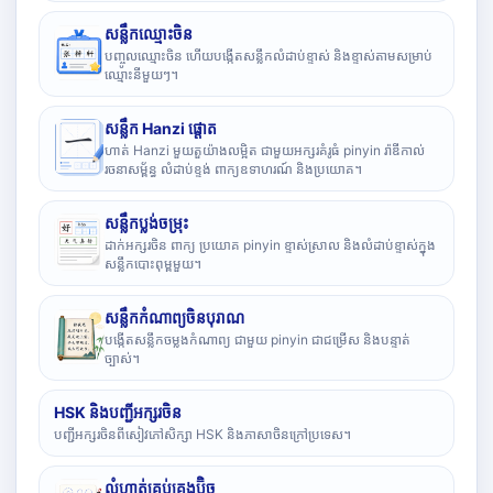
សន្លឹកឈ្មោះចិន
បញ្ចូលឈ្មោះចិន ហើយបង្កើតសន្លឹកលំដាប់ខ្ទាស់ និងខ្ទាស់តាមសម្រាប់
ឈ្មោះនីមួយៗ។
សន្លឹក Hanzi ផ្តោត
ហាត់ Hanzi មួយតួយ៉ាងលម្អិត ជាមួយអក្សរគំរូធំ pinyin រ៉ាឌីកាល់
រចនាសម្ព័ន្ធ លំដាប់ខ្ទង់ ពាក្យឧទាហរណ៍ និងប្រយោគ។
សន្លឹកប្លង់ចម្រុះ
ដាក់អក្សរចិន ពាក្យ ប្រយោគ pinyin ខ្ទាស់ស្រាល និងលំដាប់ខ្ទាស់ក្នុង
សន្លឹកបោះពុម្ពមួយ។
សន្លឹកកំណាព្យចិនបុរាណ
បង្កើតសន្លឹកចម្លងកំណាព្យ ជាមួយ pinyin ជាជម្រើស និងបន្ទាត់
ច្បាស់។
HSK និងបញ្ជីអក្សរចិន
បញ្ជីអក្សរចិនពីសៀវភៅសិក្សា HSK និងភាសាចិនក្រៅប្រទេស។
លំហាត់គ្រប់គ្រងប៊ិច