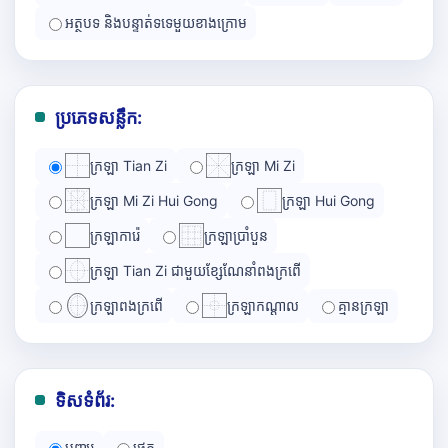
អត្ថបទ និងបន្ទាត់ទទេមួយខាងក្រោម
ប្រភេទសន្លឹក:
ក្រឡា Tian Zi
ក្រឡា Mi Zi
ក្រឡា Mi Zi Hui Gong
ក្រឡា Hui Gong
ក្រឡាការ៉េ
ក្រឡាប្រាំបួន
ក្រឡា Tian Zi ជាមួយខ្សែណែនាំពងក្រពើ
ក្រឡាពងក្រពើ
ក្រឡាកណ្ដាល
គ្មានក្រឡា
ទិសទំព័រ:
បញ្ឈរ
ផ្ដេក