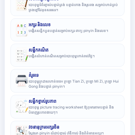
បោះពុម្ពទំព័រខ្ទាស់បន្ទាត់ត្រង់ បន្ទាត់កោង និងរូបរាង សម្រាប់ហាត់គ្រប់
គ្រងខ្មៅដៃមុនសរសេរ។
អក្សរ និងលេខ
បង្កើតសន្លឹកបួនបន្ទាត់សម្រាប់អក្សរ ពាក្យ pinyin និងលេខ។
សន្លឹកគណិត
បង្កើតលំហាត់គណិតសម្រាប់បោះពុម្ពហាត់រាល់ថ្ងៃ។
គំរូទទេ
បោះពុម្ពក្រដាសហាត់ទទេ៖ ក្រឡា Tian Zi, ក្រឡា Mi Zi, ក្រឡា Hui
Gong និងបន្ទាត់ pinyin។
សន្លឹកខ្ទាស់រូបភាព
បោះពុម្ព picture tracing worksheet ឱ្យកុមារតាមបន្ទាត់ និង
បំពេញរូបភាពងាយៗ។
វចនានុក្រមអក្សរចិន
ស្វែងរក pinyin លំដាប់ខ្ទាស់ រ៉ាឌីកាល់ និងព័ត៌មានអក្សរ។