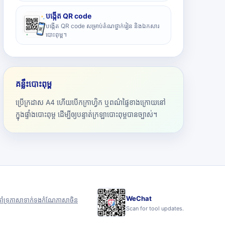
បង្កើត QR code
បង្កើត QR code សម្រាប់តំណថ្នាក់រៀន និងឯកសារ
បោះពុម្ព។
គន្លឹះបោះពុម្ព
ប្រើក្រដាស A4 ហើយបើកក្រាហ្វិក ឬពណ៌ផ្ទៃខាងក្រោយនៅ
ក្នុងផ្ទាំងបោះពុម្ព ដើម្បីឲ្យបន្ទាត់ក្រឡាបោះពុម្ពបានច្បាស់។
WeChat
ាំទ្រ
ភាសា
ទាក់ទង
កំណែភាសាចិន
Scan for tool updates.