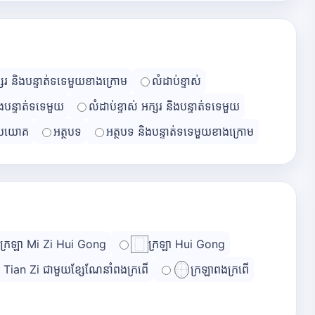
្សរ និងបន្ទាត់ទទេមួយខាងក្រោម
លំដាប់ខ្ទាស់
ិងបន្ទាត់ទទេមួយ
លំដាប់ខ្ទាស់ អក្សរ និងបន្ទាត់ទទេមួយ
្រយោគ
អត្ថបទ
អត្ថបទ និងបន្ទាត់ទទេមួយខាងក្រោម
ក្រឡា Mi Zi Hui Gong
ក្រឡា Hui Gong
ា Tian Zi ជាមួយខ្សែណែនាំពងក្រពើ
ក្រឡាពងក្រពើ