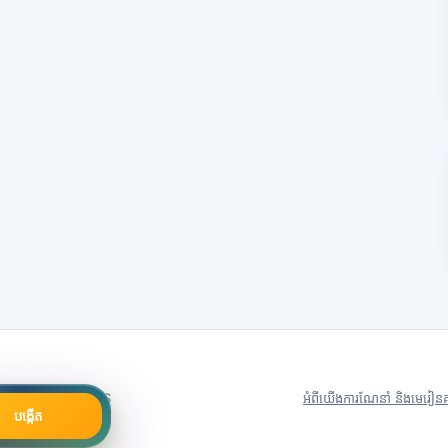
79号
Server in: US
អំពីយើង
ការណែនាំ និងមេរៀន
គ
បង្កើត