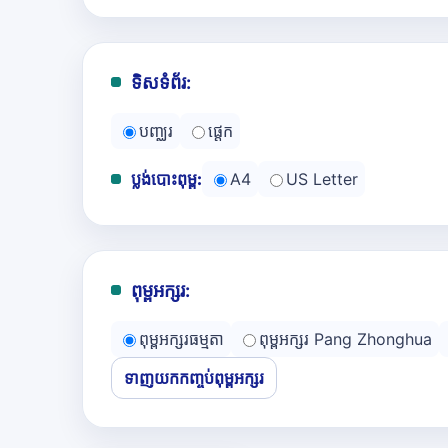
ទិសទំព័រ:
បញ្ឈរ
ផ្ដេក
ប្លង់បោះពុម្ព:
A4
US Letter
ពុម្ពអក្សរ:
ពុម្ពអក្សរធម្មតា
ពុម្ពអក្សរ Pang Zhonghua
ទាញយកកញ្ចប់ពុម្ពអក្សរ