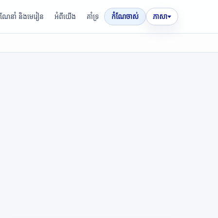
រណែនាំ និងមេរៀន
អំពីយើង
គាំទ្រ
កំណែចាស់
ភាសា