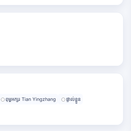
ពុម្ពអក្សរ Tian Yingzhang
ផ្ទាល់ខ្លួន