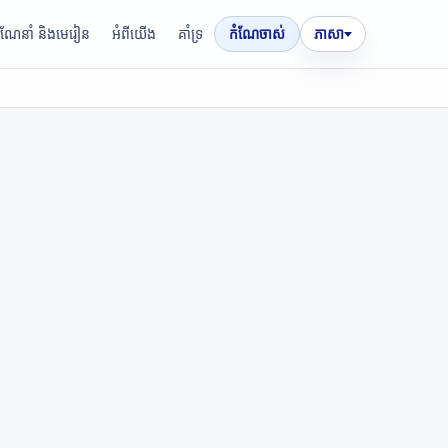
រណែនាំ និងមេរៀន
អំពីយើង
គាំទ្រ
កំណែចាស់
ភាសា