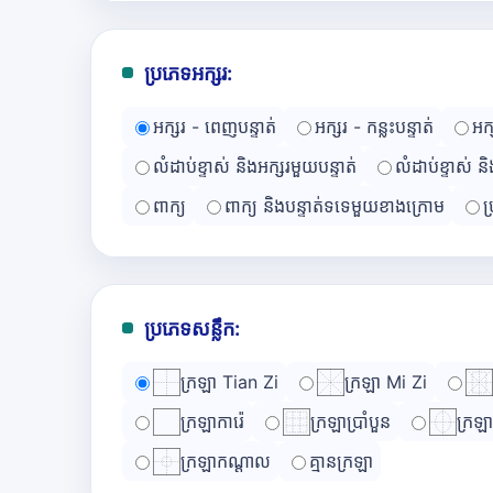
ប្រភេទអក្សរ:
អក្សរ - ពេញបន្ទាត់
អក្សរ - កន្លះបន្ទាត់
អក
លំដាប់ខ្ទាស់ និងអក្សរមួយបន្ទាត់
លំដាប់ខ្ទាស់ ន
ពាក្យ
ពាក្យ និងបន្ទាត់ទទេមួយខាងក្រោម
ប
ប្រភេទសន្លឹក:
ក្រឡា Tian Zi
ក្រឡា Mi Zi
ក្រឡាការ៉េ
ក្រឡាប្រាំបួន
ក្រឡ
ក្រឡាកណ្ដាល
គ្មានក្រឡា