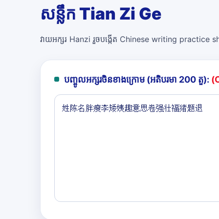
សន្លឹក Tian Zi Ge
វាយអក្សរ Hanzi រួចបង្កើត Chinese writing practice she
បញ្ចូលអក្សរចិនខាងក្រោម (អតិបរមា 200 តួ):
(