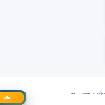
79号
Server in: US
អំពីយើង
ការណែនាំ និងមេរៀន
គ
បង្កើត