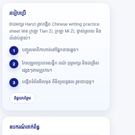
របៀបប្រើ
វាយអក្សរ Hanzi រួចបង្កើត Chinese writing practice
sheet មាន ក្រឡា Tian Zi, ក្រឡា Mi Zi, ខ្ទាស់ស្រាល និង
លំដាប់ខ្ទាស់។
បញ្ចូលមាតិកាហាត់នៅផ្នែកខាងឆ្វេង។
1
កែសម្រួលប្រភេទសន្លឹក ពណ៌ ពុម្ពអក្សរ និងជម្រើស
2
ផ្សេងៗតាមត្រូវការ។
បង្កើតទំព័រមើលមុន ពិនិត្យលទ្ធផល រួចបោះពុម្ព។
3
ជំនួយបន្ថែម
ឧបករណ៍ពាក់ព័ន្ធ