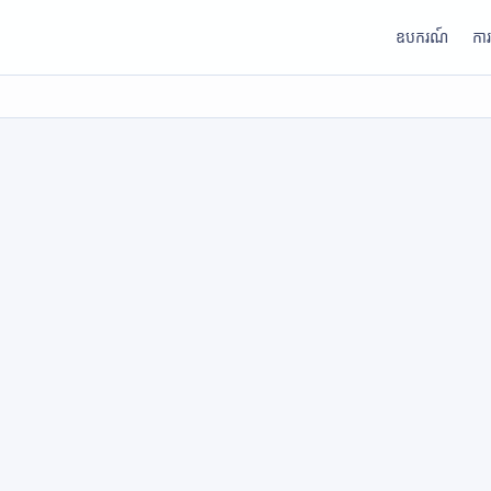
ឧបករណ៍
កា