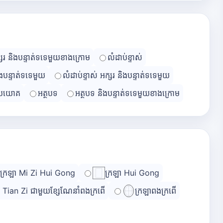
្សរ និងបន្ទាត់ទទេមួយខាងក្រោម
លំដាប់ខ្ទាស់
ិងបន្ទាត់ទទេមួយ
លំដាប់ខ្ទាស់ អក្សរ និងបន្ទាត់ទទេមួយ
្រយោគ
អត្ថបទ
អត្ថបទ និងបន្ទាត់ទទេមួយខាងក្រោម
ក្រឡា Mi Zi Hui Gong
ក្រឡា Hui Gong
ា Tian Zi ជាមួយខ្សែណែនាំពងក្រពើ
ក្រឡាពងក្រពើ