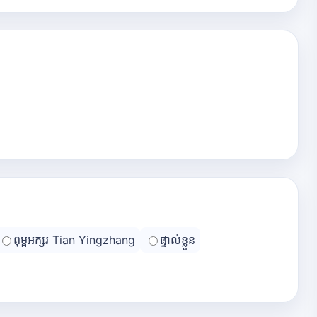
ពុម្ពអក្សរ Tian Yingzhang
ផ្ទាល់ខ្លួន