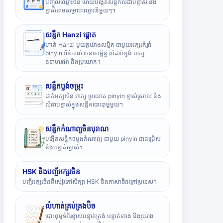
បញ្ចូលឈ្មោះចិន ហើយបង្កើតសន្លឹកលំដាប់ខ្ទាស់ និង
ខ្ទាស់តាមសម្រាប់ឈ្មោះនីមួយៗ។
សន្លឹក Hanzi ផ្តោត
ហាត់ Hanzi មួយតួយ៉ាងលម្អិត ជាមួយអក្សរគំរូធំ
pinyin រ៉ាឌីកាល់ រចនាសម្ព័ន្ធ លំដាប់ខ្ទង់ ពាក្យ
ឧទាហរណ៍ និងប្រយោគ។
សន្លឹកប្លង់ចម្រុះ
ដាក់អក្សរចិន ពាក្យ ប្រយោគ pinyin ខ្ទាស់ស្រាល និង
លំដាប់ខ្ទាស់ក្នុងសន្លឹកបោះពុម្ពមួយ។
សន្លឹកកំណាព្យចិនបុរាណ
បង្កើតសន្លឹកចម្លងកំណាព្យ ជាមួយ pinyin ជាជម្រើស
និងបន្ទាត់ច្បាស់។
HSK និងបញ្ជីអក្សរចិន
បញ្ជីអក្សរចិនពីសៀវភៅសិក្សា HSK និងភាសាចិនក្រៅប្រទេស។
លំហាត់គ្រប់គ្រងប៊ិច
បោះពុម្ពទំព័រខ្ទាស់បន្ទាត់ត្រង់ បន្ទាត់កោង និងរូបរាង