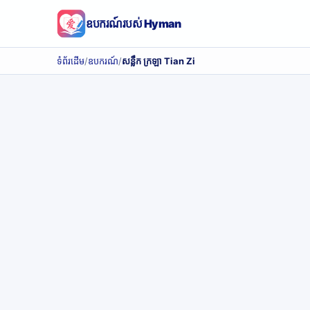
ឧបករណ៍របស់ Hyman
ទំព័រដើម
/
ឧបករណ៍
/
សន្លឹក ក្រឡា Tian Zi