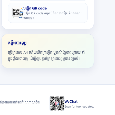
បង្កើត QR code
បង្កើត QR code សម្រាប់តំណថ្នាក់រៀន និងឯកសារ
បោះពុម្ព។
គន្លឹះបោះពុម្ព
ប្រើក្រដាស A4 ហើយបើកក្រាហ្វិក ឬពណ៌ផ្ទៃខាងក្រោយនៅ
ក្នុងផ្ទាំងបោះពុម្ព ដើម្បីឲ្យបន្ទាត់ក្រឡាបោះពុម្ពបានច្បាស់។
WeChat
ាំទ្រ
ភាសា
ទាក់ទង
កំណែភាសាចិន
Scan for tool updates.