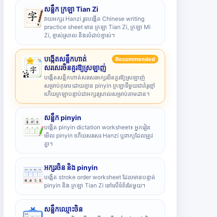
សន្លឹក ក្រឡា Tian Zi
វាយអក្សរ Hanzi រួចបង្កើត Chinese writing
practice sheet មាន ក្រឡា Tian Zi, ក្រឡា Mi
Zi, ខ្ទាស់ស្រាល និងលំដាប់ខ្ទាស់។
បង្កើតសន្លឹកហាត់
Recommended
សរសេរចិនគួរឱ្យស្រឡាញ់
បង្កើតសន្លឹកហាត់សរសេរអក្សរចិនគួរឱ្យស្រឡាញ់
សម្រាប់កុមារ ដោយគ្មាន pinyin ក្រឡាទីមួយជាគំរូខ្មៅ
ហើយក្រឡាបន្ទាប់ជាអក្សរស្រាលសម្រាប់តាមដាន។
សន្លឹក pinyin
បង្កើត pinyin dictation worksheet៖ អ្នករៀន
មើល pinyin ហើយសរសេរ Hanzi ឬពាក្យដែលត្រូវ
គ្នា។
អក្សរចិន និង pinyin
បង្កើត stroke order worksheet ដែលមានបន្ទាត់
pinyin និង ក្រឡា Tian Zi នៅលើទំព័រតែមួយ។
សន្លឹកឈ្មោះចិន