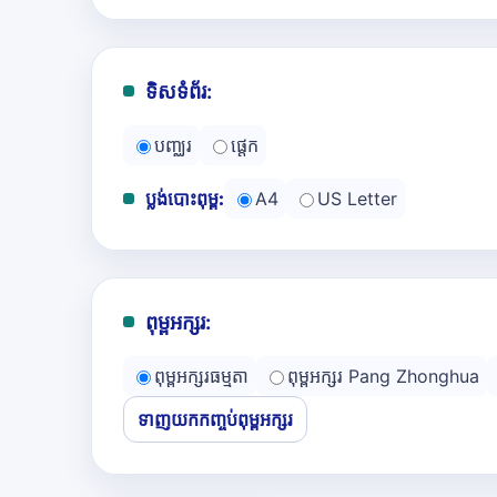
ទិសទំព័រ:
បញ្ឈរ
ផ្ដេក
ប្លង់បោះពុម្ព:
A4
US Letter
ពុម្ពអក្សរ:
ពុម្ពអក្សរធម្មតា
ពុម្ពអក្សរ Pang Zhonghua
ទាញយកកញ្ចប់ពុម្ពអក្សរ