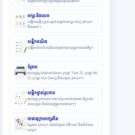
សម្រាប់ហាត់គ្រប់គ្រងខ្មៅដៃមុនសរសេរ។
អក្សរ និងលេខ
បង្កើតសន្លឹកបួនបន្ទាត់សម្រាប់អក្សរ ពាក្យ pinyin
និងលេខ។
សន្លឹកគណិត
បង្កើតលំហាត់គណិតសម្រាប់បោះពុម្ពហាត់រាល់ថ្ងៃ។
គំរូទទេ
បោះពុម្ពក្រដាសហាត់ទទេ៖ ក្រឡា Tian Zi, ក្រឡា Mi
Zi, ក្រឡា Hui Gong និងបន្ទាត់ pinyin។
សន្លឹកខ្ទាស់រូបភាព
បោះពុម្ព picture tracing worksheet ឱ្យកុមារ
តាមបន្ទាត់ និងបំពេញរូបភាពងាយៗ។
វចនានុក្រមអក្សរចិន
ស្វែងរក pinyin លំដាប់ខ្ទាស់ រ៉ាឌីកាល់ និងព័ត៌មាន
អក្សរ។