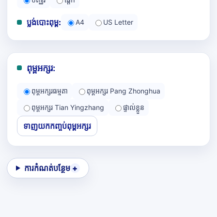
ប្លង់បោះពុម្ព:
A4
US Letter
ពុម្ពអក្សរ:
ពុម្ពអក្សរធម្មតា
ពុម្ពអក្សរ Pang Zhonghua
ពុម្ពអក្សរ Tian Yingzhang
ផ្ទាល់ខ្លួន
ទាញយកកញ្ចប់ពុម្ពអក្សរ
ការកំណត់បន្ថែម