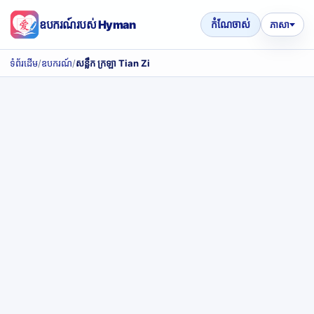
ឧបករណ៍របស់ Hyman
កំណែចាស់
ភាសា
ទំព័រដើម
/
ឧបករណ៍
/
សន្លឹក ក្រឡា Tian Zi