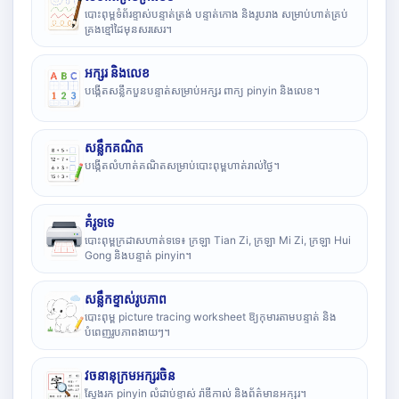
បោះពុម្ពទំព័រខ្ទាស់បន្ទាត់ត្រង់ បន្ទាត់កោង និងរូបរាង សម្រាប់ហាត់គ្រប់
គ្រងខ្មៅដៃមុនសរសេរ។
អក្សរ និងលេខ
បង្កើតសន្លឹកបួនបន្ទាត់សម្រាប់អក្សរ ពាក្យ pinyin និងលេខ។
សន្លឹកគណិត
បង្កើតលំហាត់គណិតសម្រាប់បោះពុម្ពហាត់រាល់ថ្ងៃ។
គំរូទទេ
បោះពុម្ពក្រដាសហាត់ទទេ៖ ក្រឡា Tian Zi, ក្រឡា Mi Zi, ក្រឡា Hui
Gong និងបន្ទាត់ pinyin។
សន្លឹកខ្ទាស់រូបភាព
បោះពុម្ព picture tracing worksheet ឱ្យកុមារតាមបន្ទាត់ និង
បំពេញរូបភាពងាយៗ។
វចនានុក្រមអក្សរចិន
ស្វែងរក pinyin លំដាប់ខ្ទាស់ រ៉ាឌីកាល់ និងព័ត៌មានអក្សរ។