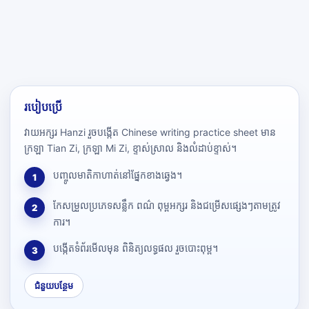
របៀបប្រើ
វាយអក្សរ Hanzi រួចបង្កើត Chinese writing practice sheet មាន
ក្រឡា Tian Zi, ក្រឡា Mi Zi, ខ្ទាស់ស្រាល និងលំដាប់ខ្ទាស់។
បញ្ចូលមាតិកាហាត់នៅផ្នែកខាងឆ្វេង។
1
កែសម្រួលប្រភេទសន្លឹក ពណ៌ ពុម្ពអក្សរ និងជម្រើសផ្សេងៗតាមត្រូវ
2
ការ។
បង្កើតទំព័រមើលមុន ពិនិត្យលទ្ធផល រួចបោះពុម្ព។
3
ជំនួយបន្ថែម