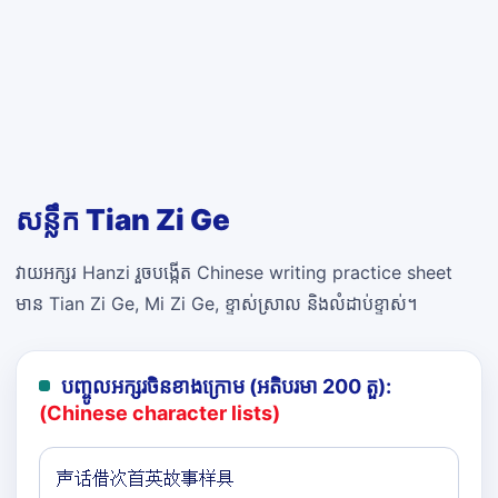
សន្លឹក Tian Zi Ge
វាយអក្សរ Hanzi រួចបង្កើត Chinese writing practice sheet
មាន Tian Zi Ge, Mi Zi Ge, ខ្ទាស់ស្រាល និងលំដាប់ខ្ទាស់។
បញ្ចូលអក្សរចិនខាងក្រោម (អតិបរមា 200 តួ):
(Chinese character lists)