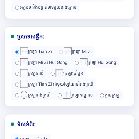
អត្ថបទ និងបន្ទាត់ទទេមួយខាងក្រោម
ប្រភេទសន្លឹក:
ក្រឡា Tian Zi
ក្រឡា Mi Zi
ក្រឡា Mi Zi Hui Gong
ក្រឡា Hui Gong
ក្រឡាការ៉េ
ក្រឡាប្រាំបួន
ក្រឡា Tian Zi ជាមួយខ្សែណែនាំពងក្រពើ
ក្រឡាពងក្រពើ
ក្រឡាកណ្ដាល
គ្មានក្រឡា
ទិសទំព័រ:
បញ្ឈរ
ផ្ដេក