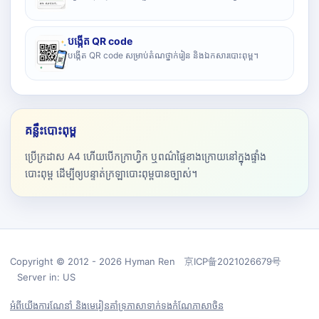
បង្កើត QR code
បង្កើត QR code សម្រាប់តំណថ្នាក់រៀន និងឯកសារបោះពុម្ព។
គន្លឹះបោះពុម្ព
ប្រើក្រដាស A4 ហើយបើកក្រាហ្វិក ឬពណ៌ផ្ទៃខាងក្រោយនៅក្នុងផ្ទាំង
បោះពុម្ព ដើម្បីឲ្យបន្ទាត់ក្រឡាបោះពុម្ពបានច្បាស់។
Copyright © 2012 - 2026 Hyman Ren 京ICP备2021026679号
Server in: US
អំពីយើង
ការណែនាំ និងមេរៀន
គាំទ្រ
ភាសា
ទាក់ទង
កំណែភាសាចិន