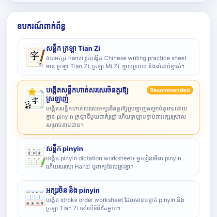
ឧបករណ៍ពាក់ព័ន្ធ
សន្លឹក ក្រឡា Tian Zi
វាយអក្សរ Hanzi រួចបង្កើត Chinese writing practice sheet
មាន ក្រឡា Tian Zi, ក្រឡា Mi Zi, ខ្ទាស់ស្រាល និងលំដាប់ខ្ទាស់។
បង្កើតសន្លឹកហាត់សរសេរចិនគួរឱ្យ
Recommended
ស្រឡាញ់
បង្កើតសន្លឹកហាត់សរសេរអក្សរចិនគួរឱ្យស្រឡាញ់សម្រាប់កុមារ ដោយ
គ្មាន pinyin ក្រឡាទីមួយជាគំរូខ្មៅ ហើយក្រឡាបន្ទាប់ជាអក្សរស្រាល
សម្រាប់តាមដាន។
សន្លឹក pinyin
បង្កើត pinyin dictation worksheet៖ អ្នករៀនមើល pinyin
ហើយសរសេរ Hanzi ឬពាក្យដែលត្រូវគ្នា។
អក្សរចិន និង pinyin
បង្កើត stroke order worksheet ដែលមានបន្ទាត់ pinyin និង
ក្រឡា Tian Zi នៅលើទំព័រតែមួយ។