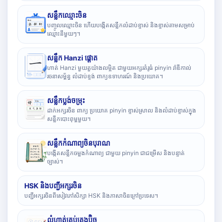
សន្លឹកឈ្មោះចិន
បញ្ចូលឈ្មោះចិន ហើយបង្កើតសន្លឹកលំដាប់ខ្ទាស់ និងខ្ទាស់តាមសម្រាប់
ឈ្មោះនីមួយៗ។
សន្លឹក Hanzi ផ្តោត
ហាត់ Hanzi មួយតួយ៉ាងលម្អិត ជាមួយអក្សរគំរូធំ pinyin រ៉ាឌីកាល់
រចនាសម្ព័ន្ធ លំដាប់ខ្ទង់ ពាក្យឧទាហរណ៍ និងប្រយោគ។
សន្លឹកប្លង់ចម្រុះ
ដាក់អក្សរចិន ពាក្យ ប្រយោគ pinyin ខ្ទាស់ស្រាល និងលំដាប់ខ្ទាស់ក្នុង
សន្លឹកបោះពុម្ពមួយ។
សន្លឹកកំណាព្យចិនបុរាណ
បង្កើតសន្លឹកចម្លងកំណាព្យ ជាមួយ pinyin ជាជម្រើស និងបន្ទាត់
ច្បាស់។
HSK និងបញ្ជីអក្សរចិន
បញ្ជីអក្សរចិនពីសៀវភៅសិក្សា HSK និងភាសាចិនក្រៅប្រទេស។
លំហាត់គ្រប់គ្រងប៊ិច