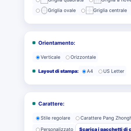
Griglia ovale
Griglia centrale
Orientamento:
Verticale
Orizzontale
Layout di stampa:
A4
US Letter
Carattere:
Stile regolare
Carattere Pang Zhong
Personalizzato
Scarica i pacchetti di 