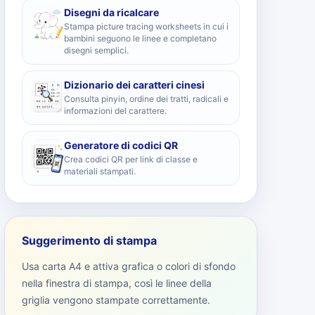
Disegni da ricalcare
Stampa picture tracing worksheets in cui i
bambini seguono le linee e completano
disegni semplici.
Dizionario dei caratteri cinesi
Consulta pinyin, ordine dei tratti, radicali e
informazioni del carattere.
Generatore di codici QR
Crea codici QR per link di classe e
materiali stampati.
Suggerimento di stampa
Usa carta A4 e attiva grafica o colori di sfondo
nella finestra di stampa, così le linee della
griglia vengono stampate correttamente.