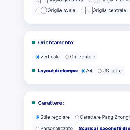
Griglia ovale
Griglia centrale
Orientamento:
Verticale
Orizzontale
Layout di stampa:
A4
US Letter
Carattere:
Stile regolare
Carattere Pang Zhong
Personalizzato
Scarica i pacchetti di 