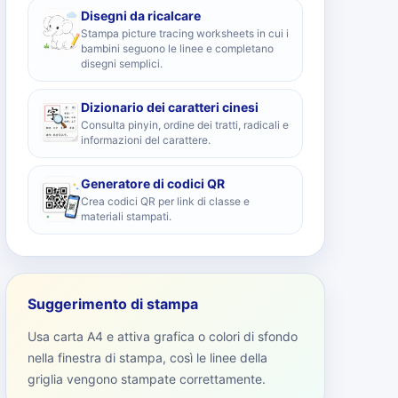
Disegni da ricalcare
Stampa picture tracing worksheets in cui i
bambini seguono le linee e completano
disegni semplici.
Dizionario dei caratteri cinesi
Consulta pinyin, ordine dei tratti, radicali e
informazioni del carattere.
Generatore di codici QR
Crea codici QR per link di classe e
materiali stampati.
Suggerimento di stampa
Usa carta A4 e attiva grafica o colori di sfondo
nella finestra di stampa, così le linee della
griglia vengono stampate correttamente.