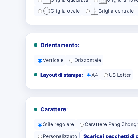
Griglia ovale
Griglia centrale
Orientamento:
Verticale
Orizzontale
Layout di stampa:
A4
US Letter
Carattere:
Stile regolare
Carattere Pang Zhong
Personalizzato
Scarica i pacchetti di 