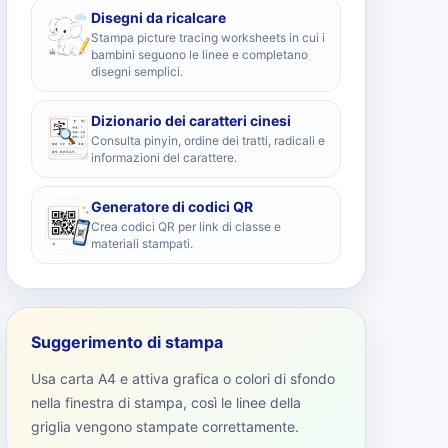
Disegni da ricalcare
Stampa picture tracing worksheets in cui i
bambini seguono le linee e completano
disegni semplici.
Dizionario dei caratteri cinesi
Consulta pinyin, ordine dei tratti, radicali e
informazioni del carattere.
Generatore di codici QR
Crea codici QR per link di classe e
materiali stampati.
Suggerimento di stampa
Usa carta A4 e attiva grafica o colori di sfondo
nella finestra di stampa, così le linee della
griglia vengono stampate correttamente.