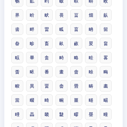
畅
畆
畇
畈
畉
畊
畋
界
畍
畎
畏
畐
畑
畒
畓
畔
畕
畖
畗
畘
留
畚
畛
畜
畝
畞
畟
畠
畡
畢
畣
畤
略
畦
畧
畨
畩
番
畫
畬
畭
畮
畯
異
畱
畲
畳
畴
畵
當
畷
畸
畹
畺
畻
畼
畽
畾
畿
疀
疁
疂
疃