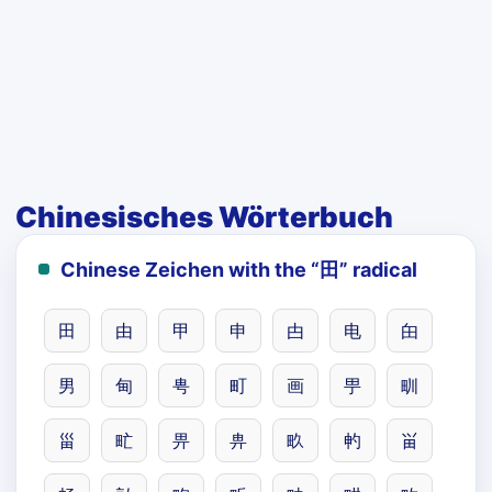
Chinesisches Wörterbuch
Chinese Zeichen with the “田” radical
田
由
甲
申
甴
电
甶
男
甸
甹
町
画
甼
甽
甾
甿
畀
畁
畂
畃
畄