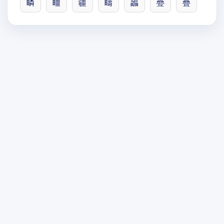
疄
疅
疆
疇
疈
疉
疊