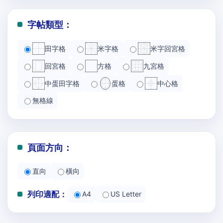
字帖類型：
田字格
米字格
米字回宮格
回宮格
方格
九宮格
中蛋田字格
蛋格
中心格
無格線
頁面方向：
直向
橫向
列印適配：
A4
US Letter