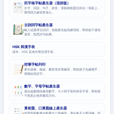
田字格字帖產生器（混排版）
生字、詞語、句子、拼音、筆順都能靈活排在一張紙上，
整理課文練習更省心。
古詩詞字帖產生器
輸入或選擇古詩詞，就能產生臨寫練習紙，幫助孩子邊寫
邊背，熟悉詩句結構。
HSK 與漢字表
課本、HSK 及海外華語漢字表。
控筆字帖列印
產生線條、曲線、圖形等控筆練習，幫助孩子先練穩手，
再開始寫好字。
數字、字母字帖產生器
適合啟蒙階段練習數字、大小寫字母和拼音字母，幫助孩
子熟悉占格和書寫方向。
算術題、口算題線上產生器
按題型和數量自動產生口算練習，適合每天少量訓練，提