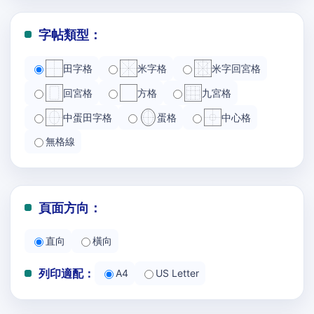
字帖類型：
田字格
米字格
米字回宮格
回宮格
方格
九宮格
中蛋田字格
蛋格
中心格
無格線
頁面方向：
直向
橫向
列印適配：
A4
US Letter