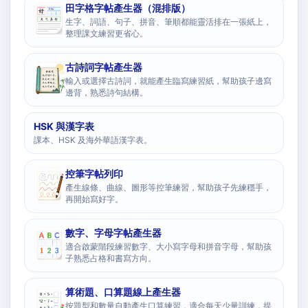
田字格字帖產生器（混排版）
生字、詞語、句子、拼音、筆順都能靈活排在一張紙上，
整理課文練習更省心。
古詩詞字帖產生器
輸入或選擇古詩詞，就能產生臨寫練習紙，幫助孩子邊寫
邊背，熟悉詩句結構。
HSK 與漢字表
課本、HSK 及海外華語漢字表。
控筆字帖列印
產生線條、曲線、圖形等控筆練習，幫助孩子先練穩手，
再開始寫好字。
數字、字母字帖產生器
適合啟蒙階段練習數字、大小寫字母和拼音字母，幫助孩
子熟悉占格和書寫方向。
算術題、口算題線上產生器
按題型和數量自動產生口算練習，適合每天少量訓練，提