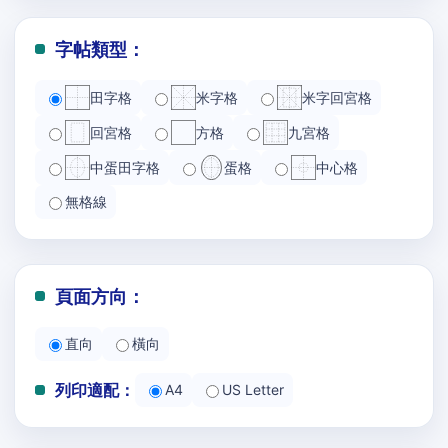
字帖類型：
田字格
米字格
米字回宮格
回宮格
方格
九宮格
中蛋田字格
蛋格
中心格
無格線
頁面方向：
直向
橫向
列印適配：
A4
US Letter