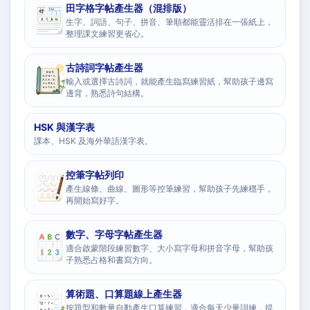
田字格字帖產生器（混排版）
生字、詞語、句子、拼音、筆順都能靈活排在一張紙上，
整理課文練習更省心。
古詩詞字帖產生器
輸入或選擇古詩詞，就能產生臨寫練習紙，幫助孩子邊寫
邊背，熟悉詩句結構。
HSK 與漢字表
課本、HSK 及海外華語漢字表。
控筆字帖列印
產生線條、曲線、圖形等控筆練習，幫助孩子先練穩手，
再開始寫好字。
數字、字母字帖產生器
適合啟蒙階段練習數字、大小寫字母和拼音字母，幫助孩
子熟悉占格和書寫方向。
算術題、口算題線上產生器
按題型和數量自動產生口算練習，適合每天少量訓練，提