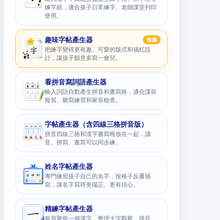
練字紙，適合孩子日常練字、老師課堂列印
使用。
趣味字帖產生器
推薦
把練字變得更有趣。可愛的版式和描紅設
計，讓孩子願意多寫一會兒。
看拼音寫詞語產生器
輸入詞語自動產生拼音和書寫格，適合課前
複習、聽寫練習和家長檢查。
字帖產生器（含四線三格拼音版）
拼音四線三格和漢字書寫格放在一起，讀
音、拼寫、書寫可以同步練。
姓名字帖產生器
專門練習孩子自己的名字，按格子反覆描
寫，讓名字寫得更端正、更有信心。
精練字帖產生器
每頁聚焦一個漢字，整理大字觀察、拼音、