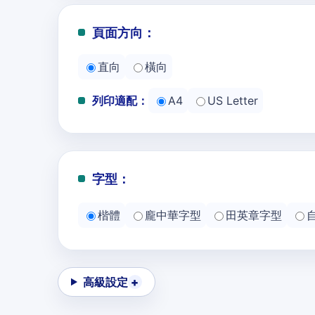
頁面方向：
直向
橫向
列印適配：
A4
US Letter
字型：
楷體
龐中華字型
田英章字型
高級設定