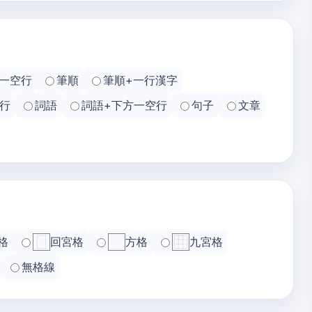
一空行
筆順
筆順+一行漢字
行
詞語
詞語+下方一空行
句子
文章
格
回宮格
方格
九宮格
無格線