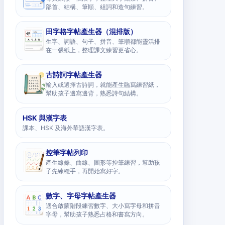
部首、結構、筆順、組詞和造句練習。
田字格字帖產生器（混排版）
生字、詞語、句子、拼音、筆順都能靈活排
在一張紙上，整理課文練習更省心。
古詩詞字帖產生器
輸入或選擇古詩詞，就能產生臨寫練習紙，
幫助孩子邊寫邊背，熟悉詩句結構。
HSK 與漢字表
課本、HSK 及海外華語漢字表。
控筆字帖列印
產生線條、曲線、圖形等控筆練習，幫助孩
子先練穩手，再開始寫好字。
數字、字母字帖產生器
適合啟蒙階段練習數字、大小寫字母和拼音
字母，幫助孩子熟悉占格和書寫方向。