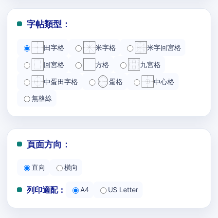
字帖類型：
田字格
米字格
米字回宮格
回宮格
方格
九宮格
中蛋田字格
蛋格
中心格
無格線
頁面方向：
直向
橫向
列印適配：
A4
US Letter