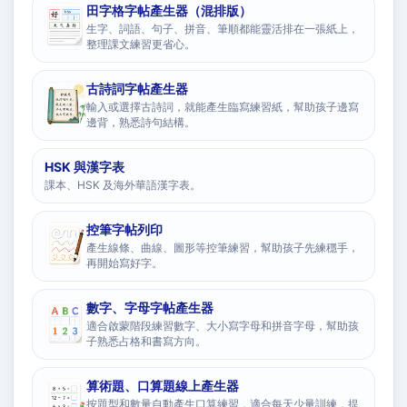
田字格字帖產生器（混排版）
生字、詞語、句子、拼音、筆順都能靈活排在一張紙上，
整理課文練習更省心。
古詩詞字帖產生器
輸入或選擇古詩詞，就能產生臨寫練習紙，幫助孩子邊寫
邊背，熟悉詩句結構。
HSK 與漢字表
課本、HSK 及海外華語漢字表。
控筆字帖列印
產生線條、曲線、圖形等控筆練習，幫助孩子先練穩手，
再開始寫好字。
數字、字母字帖產生器
適合啟蒙階段練習數字、大小寫字母和拼音字母，幫助孩
子熟悉占格和書寫方向。
算術題、口算題線上產生器
按題型和數量自動產生口算練習，適合每天少量訓練，提