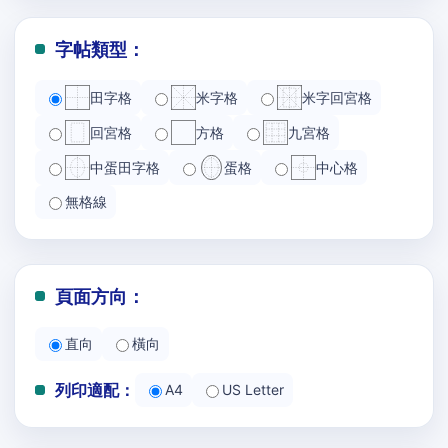
字帖類型：
田字格
米字格
米字回宮格
回宮格
方格
九宮格
中蛋田字格
蛋格
中心格
無格線
頁面方向：
直向
橫向
列印適配：
A4
US Letter