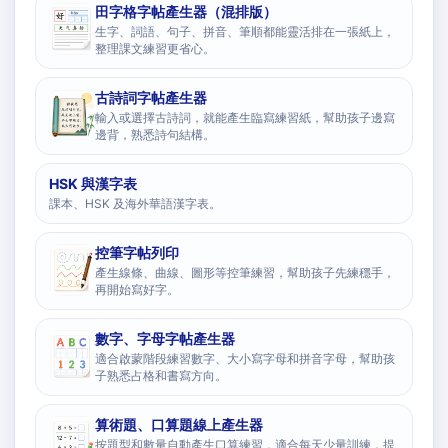
田字格字帖產生器（混排版）
生字、詞語、句子、拼音、筆順都能靈活排在一張紙上，
整理課文練習更省心。
古詩詞字帖產生器
輸入或選擇古詩詞，就能產生臨寫練習紙，幫助孩子邊寫
邊背，熟悉詩句結構。
HSK 與漢字表
課本、HSK 及海外華語漢字表。
控筆字帖列印
產生線條、曲線、圖形等控筆練習，幫助孩子先練穩手，
再開始寫好字。
數字、字母字帖產生器
適合啟蒙階段練習數字、大小寫字母和拼音字母，幫助孩
子熟悉占格和書寫方向。
算術題、口算題線上產生器
按題型和數量自動產生口算練習，適合每天少量訓練，提