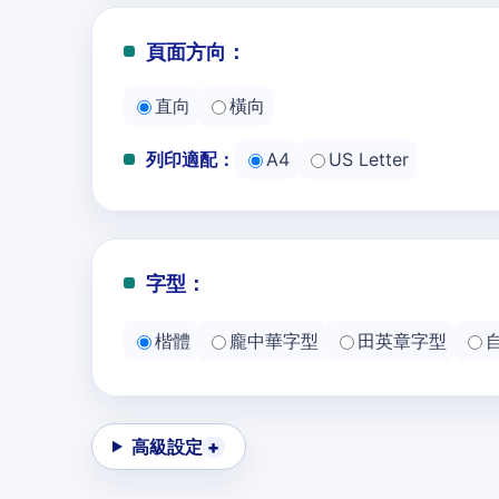
頁面方向：
直向
橫向
列印適配：
A4
US Letter
字型：
楷體
龐中華字型
田英章字型
高級設定