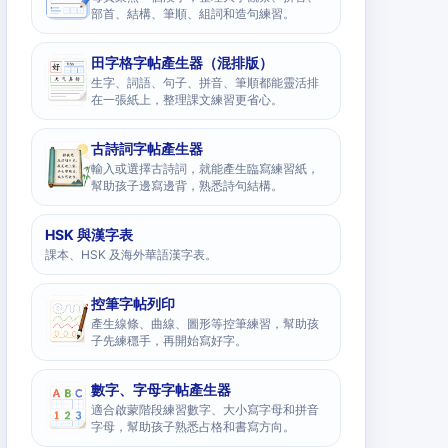
部首、結構、筆順、組詞和造句練習。
田字格字帖產生器（混排版）
生字、詞語、句子、拼音、筆順都能靈活排
在一張紙上，整理課文練習更省心。
古詩詞字帖產生器
輸入或選擇古詩詞，就能產生臨寫練習紙，
幫助孩子邊寫邊背，熟悉詩句結構。
HSK 與漢字表
課本、HSK 及海外華語漢字表。
控筆字帖列印
產生線條、曲線、圖形等控筆練習，幫助孩
子先練穩手，再開始寫好字。
數字、字母字帖產生器
適合啟蒙階段練習數字、大小寫字母和拼音
字母，幫助孩子熟悉占格和書寫方向。