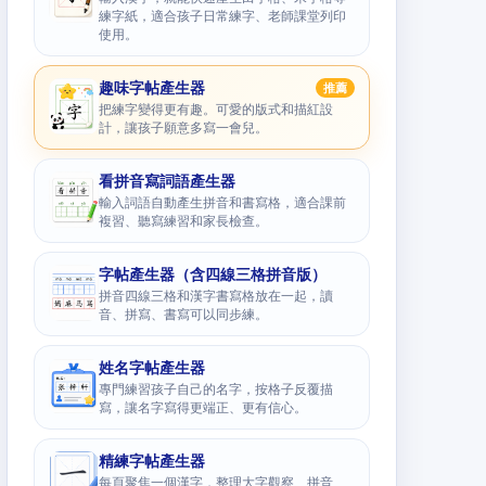
練字紙，適合孩子日常練字、老師課堂列印
使用。
趣味字帖產生器
推薦
把練字變得更有趣。可愛的版式和描紅設
計，讓孩子願意多寫一會兒。
看拼音寫詞語產生器
輸入詞語自動產生拼音和書寫格，適合課前
複習、聽寫練習和家長檢查。
字帖產生器（含四線三格拼音版）
拼音四線三格和漢字書寫格放在一起，讀
音、拼寫、書寫可以同步練。
姓名字帖產生器
專門練習孩子自己的名字，按格子反覆描
寫，讓名字寫得更端正、更有信心。
精練字帖產生器
每頁聚焦一個漢字，整理大字觀察、拼音、