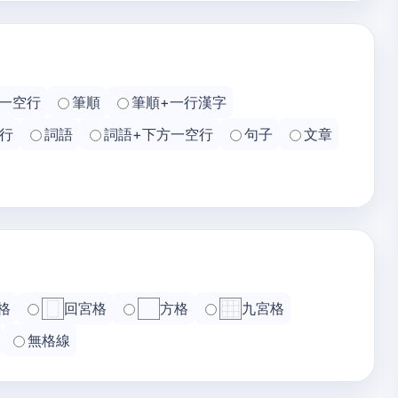
一空行
筆順
筆順+一行漢字
行
詞語
詞語+下方一空行
句子
文章
格
回宮格
方格
九宮格
無格線