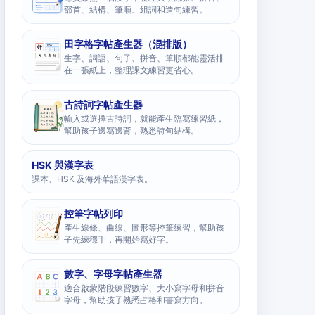
部首、結構、筆順、組詞和造句練習。
田字格字帖產生器（混排版）
生字、詞語、句子、拼音、筆順都能靈活排
在一張紙上，整理課文練習更省心。
古詩詞字帖產生器
輸入或選擇古詩詞，就能產生臨寫練習紙，
幫助孩子邊寫邊背，熟悉詩句結構。
HSK 與漢字表
課本、HSK 及海外華語漢字表。
控筆字帖列印
產生線條、曲線、圖形等控筆練習，幫助孩
子先練穩手，再開始寫好字。
數字、字母字帖產生器
適合啟蒙階段練習數字、大小寫字母和拼音
字母，幫助孩子熟悉占格和書寫方向。