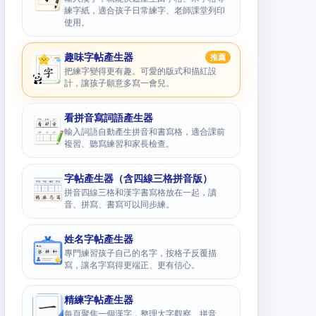
練字紙，適合孩子日常練字、老師課堂列印
使用。
趣味字帖產生器
推薦
把練字變得更有趣。可愛的版式和描紅設
計，讓孩子願意多寫一會兒。
看拼音寫詞語產生器
輸入詞語自動產生拼音和書寫格，適合課前
複習、聽寫練習和家長檢查。
字帖產生器（含四線三格拼音版）
拼音四線三格和漢字書寫格放在一起，讀
音、拼寫、書寫可以同步練。
姓名字帖產生器
專門練習孩子自己的名字，按格子反覆描
寫，讓名字寫得更端正、更有信心。
精練字帖產生器
每頁聚焦一個漢字，整理大字觀察、拼音、