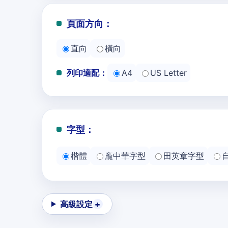
頁面方向：
直向
橫向
列印適配：
A4
US Letter
字型：
楷體
龐中華字型
田英章字型
高級設定