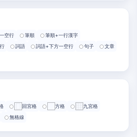
一空行
筆順
筆順+一行漢字
行
詞語
詞語+下方一空行
句子
文章
格
回宮格
方格
九宮格
無格線