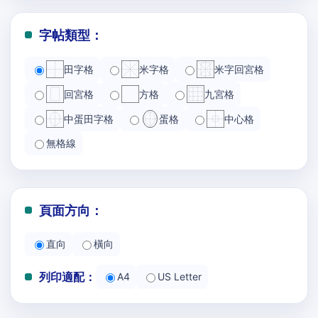
字帖類型：
田字格
米字格
米字回宮格
回宮格
方格
九宮格
中蛋田字格
蛋格
中心格
無格線
頁面方向：
直向
橫向
列印適配：
A4
US Letter