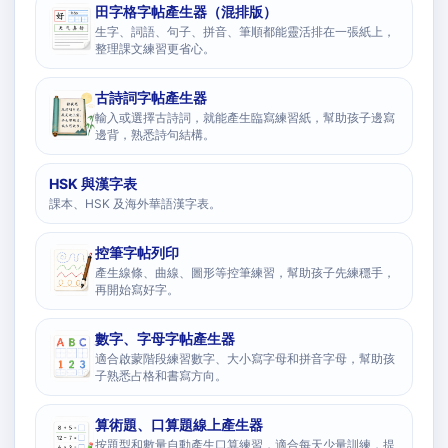
田字格字帖產生器（混排版）
生字、詞語、句子、拼音、筆順都能靈活排在一張紙上，
整理課文練習更省心。
古詩詞字帖產生器
輸入或選擇古詩詞，就能產生臨寫練習紙，幫助孩子邊寫
邊背，熟悉詩句結構。
HSK 與漢字表
課本、HSK 及海外華語漢字表。
控筆字帖列印
產生線條、曲線、圖形等控筆練習，幫助孩子先練穩手，
再開始寫好字。
數字、字母字帖產生器
適合啟蒙階段練習數字、大小寫字母和拼音字母，幫助孩
子熟悉占格和書寫方向。
算術題、口算題線上產生器
按題型和數量自動產生口算練習，適合每天少量訓練，提