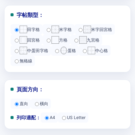
字帖類型：
田字格
米字格
米字回宮格
回宮格
方格
九宮格
中蛋田字格
蛋格
中心格
無格線
頁面方向：
直向
橫向
列印適配：
A4
US Letter