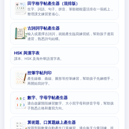
田字格字帖產生器（混排版）
生字、詞語、句子、拼音、筆順都能靈活排在一張紙上，
整理課文練習更省心。
古詩詞字帖產生器
輸入或選擇古詩詞，就能產生臨寫練習紙，幫助孩子邊寫
邊背，熟悉詩句結構。
HSK 與漢字表
課本、HSK 及海外華語漢字表。
控筆字帖列印
產生線條、曲線、圖形等控筆練習，幫助孩子先練穩手，
再開始寫好字。
數字、字母字帖產生器
適合啟蒙階段練習數字、大小寫字母和拼音字母，幫助孩
子熟悉占格和書寫方向。
算術題、口算題線上產生器
按題型和數量自動產生口算練習，適合每天少量訓練，提