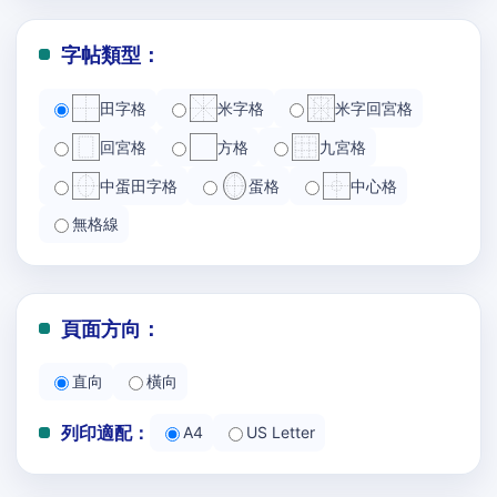
字帖類型：
田字格
米字格
米字回宮格
回宮格
方格
九宮格
中蛋田字格
蛋格
中心格
無格線
頁面方向：
直向
橫向
列印適配：
A4
US Letter