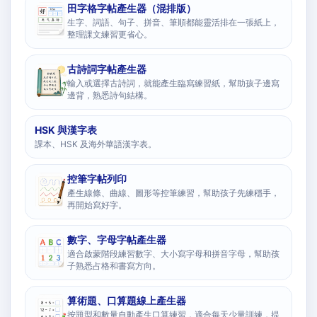
田字格字帖產生器（混排版）
生字、詞語、句子、拼音、筆順都能靈活排在一張紙上，
整理課文練習更省心。
古詩詞字帖產生器
輸入或選擇古詩詞，就能產生臨寫練習紙，幫助孩子邊寫
邊背，熟悉詩句結構。
HSK 與漢字表
課本、HSK 及海外華語漢字表。
控筆字帖列印
產生線條、曲線、圖形等控筆練習，幫助孩子先練穩手，
再開始寫好字。
數字、字母字帖產生器
適合啟蒙階段練習數字、大小寫字母和拼音字母，幫助孩
子熟悉占格和書寫方向。
算術題、口算題線上產生器
按題型和數量自動產生口算練習，適合每天少量訓練，提