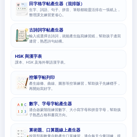
田字格字帖產生器（混排版）
生字、詞語、句子、拼音、筆順都能靈活排在一張紙上，
整理課文練習更省心。
古詩詞字帖產生器
輸入或選擇古詩詞，就能產生臨寫練習紙，幫助孩子邊寫
邊背，熟悉詩句結構。
HSK 與漢字表
課本、HSK 及海外華語漢字表。
控筆字帖列印
產生線條、曲線、圖形等控筆練習，幫助孩子先練穩手，
再開始寫好字。
數字、字母字帖產生器
適合啟蒙階段練習數字、大小寫字母和拼音字母，幫助孩
子熟悉占格和書寫方向。
算術題、口算題線上產生器
按題型和數量自動產生口算練習，適合每天少量訓練，提