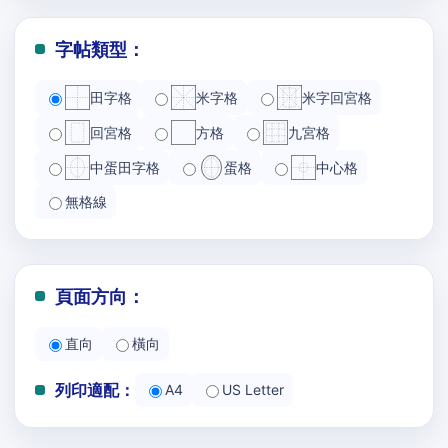
字帖類型：
田字格
米字格
米字回宮格
回宮格
方格
九宮格
中蛋田字格
蛋格
中心格
無格線
頁面方向：
直向
橫向
列印適配：
A4
US Letter