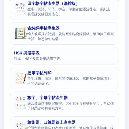
田字格字帖產生器（混排版）
生字、詞語、句子、拼音、筆順都能靈活排在一張紙上，
整理課文練習更省心。
古詩詞字帖產生器
輸入或選擇古詩詞，就能產生臨寫練習紙，幫助孩子邊寫
邊背，熟悉詩句結構。
HSK 與漢字表
課本、HSK 及海外華語漢字表。
控筆字帖列印
產生線條、曲線、圖形等控筆練習，幫助孩子先練穩手，
再開始寫好字。
數字、字母字帖產生器
適合啟蒙階段練習數字、大小寫字母和拼音字母，幫助孩
子熟悉占格和書寫方向。
算術題、口算題線上產生器
按題型和數量自動產生口算練習，適合每天少量訓練，提