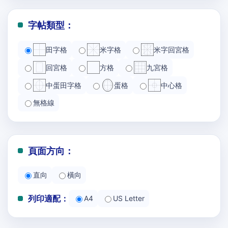
字帖類型：
田字格
米字格
米字回宮格
回宮格
方格
九宮格
中蛋田字格
蛋格
中心格
無格線
頁面方向：
直向
橫向
列印適配：
A4
US Letter