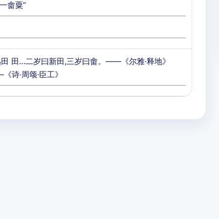
得一畬粟”
田 田…二岁曰新田,三岁曰畬。——《尔雅·释地》
—《诗·周颂·臣工》