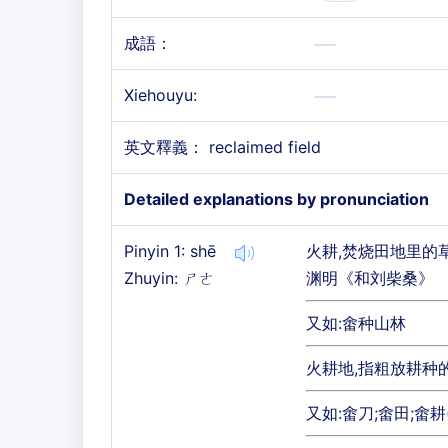
成語：
Xiehouyu:
英文釋義： reclaimed field
Detailed explanations by pronunciation
Pinyin 1: shē
火耕,焚烧田地里的
Zhuyin: ㄕㄜ
渊明《和刘柴桑》
又如:畬种山林
火耕地,指粗放耕种
又如:畬刀;畬田;畬