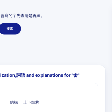
不會寫的字先查清楚再練。
搜索
nization,詞語 and explanations for "
畬
"
結構： 上下结构