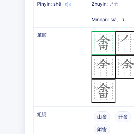
Pinyin: shē
Zhuyin: ㄕㄜ
Minnan: siâ、û
筆順：
組詞：
山畬
开畬
鉯畬