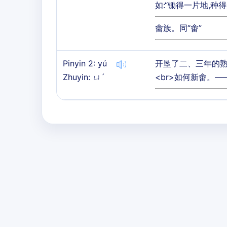
如:“锄得一片地,种
畬族。同“畬”
Pinyin 2: yú
开垦了二、三年的熟
Zhuyin: ㄩˊ
<br>如何新畬。—