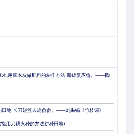
草木,用草木灰做肥料的耕作方法 新畴复应畬。——陶
的田地 长刀短笠去烧畬畬。——刘禹锡《竹枝词》
耕(指用刀耕火种的方法耕种田地)