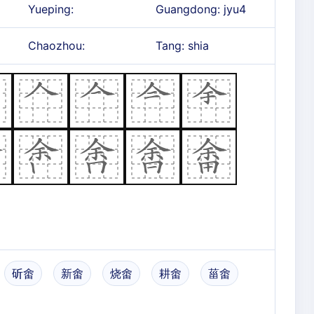
Yueping:
Guangdong: jyu4
Chaozhou:
Tang: shia
斫畬
新畬
烧畬
耕畬
菑畬