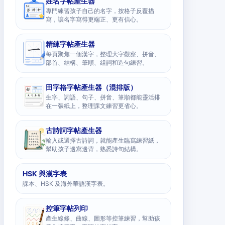
姓名字帖產生器
專門練習孩子自己的名字，按格子反覆描
寫，讓名字寫得更端正、更有信心。
精練字帖產生器
每頁聚焦一個漢字，整理大字觀察、拼音、
部首、結構、筆順、組詞和造句練習。
田字格字帖產生器（混排版）
生字、詞語、句子、拼音、筆順都能靈活排
在一張紙上，整理課文練習更省心。
古詩詞字帖產生器
輸入或選擇古詩詞，就能產生臨寫練習紙，
幫助孩子邊寫邊背，熟悉詩句結構。
HSK 與漢字表
課本、HSK 及海外華語漢字表。
控筆字帖列印
產生線條、曲線、圖形等控筆練習，幫助孩