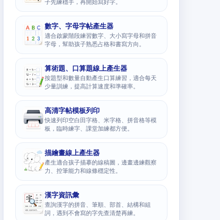
子先練穩手，再開始寫好字。
數字、字母字帖產生器
適合啟蒙階段練習數字、大小寫字母和拼音
字母，幫助孩子熟悉占格和書寫方向。
算術題、口算題線上產生器
按題型和數量自動產生口算練習，適合每天
少量訓練，提高計算速度和準確率。
高清字帖模板列印
快速列印空白田字格、米字格、拼音格等模
板，臨時練字、課堂加練都方便。
描繪畫線上產生器
產生適合孩子描摹的線稿圖，邊畫邊練觀察
力、控筆能力和線條穩定性。
漢字資訊彙
查詢漢字的拼音、筆順、部首、結構和組
詞，遇到不會寫的字先查清楚再練。